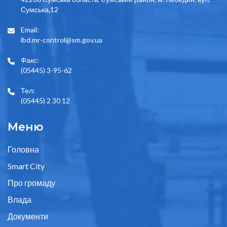
Сумська,12
Email:
lbd.mr-control@sm.gov.ua
Факс:
(05445) 3-95-62
Тел:
(05445) 2 30 12
Меню
Головна
Smart City
Про громаду
Влада
Документи