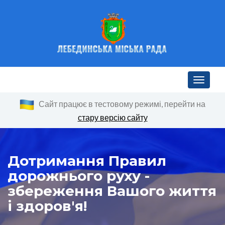
Toggle n
Сайт працює в тестовому режимі, перейти на
стару версію сайту
Дотримання Правил
дорожнього руху -
збереження Вашого життя
і здоров'я!