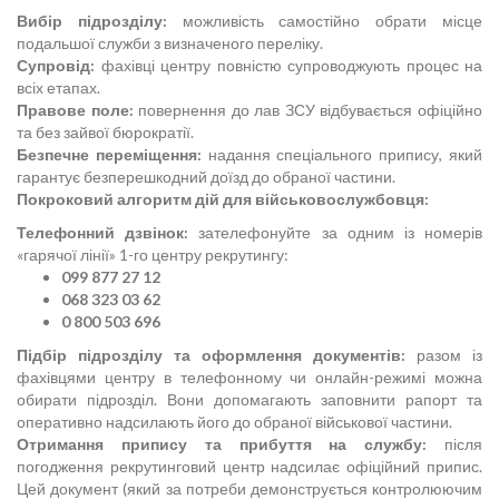
Вибір підрозділу:
можливість самостійно обрати місце
подальшої служби з визначеного переліку.
Супровід:
фахівці центру повністю супроводжують процес на
всіх етапах.
Правове поле:
повернення до лав ЗСУ відбувається офіційно
та без зайвої бюрократії.
Безпечне переміщення:
надання спеціального припису, який
гарантує безперешкодний доїзд до обраної частини.
Покроковий алгоритм дій для військовослужбовця:
Телефонний дзвінок:
зателефонуйте за одним із номерів
«гарячої лінії» 1-го центру рекрутингу:
099 877 27 12
068 323 03 62
0 800 503 696
Підбір підрозділу та оформлення документів:
разом із
фахівцями центру в телефонному чи онлайн-режимі можна
обирати підрозділ. Вони допомагають заповнити рапорт та
оперативно надсилають його до обраної військової частини.
Отримання припису та прибуття на службу:
після
погодження рекрутинговий центр надсилає офіційний припис.
Цей документ (який за потреби демонструється контролюючим