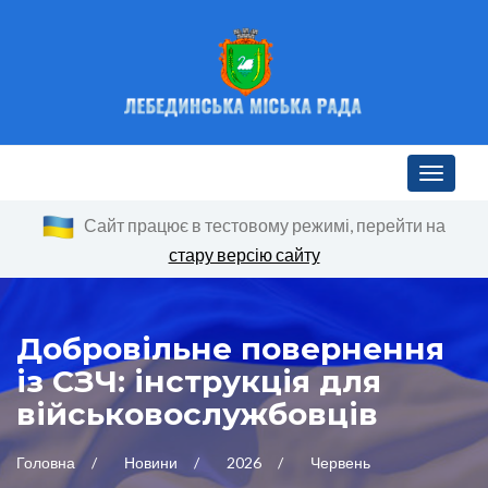
Toggle n
Сайт працює в тестовому режимі, перейти на
стару версію сайту
Добровільне повернення
із СЗЧ: інструкція для
військовослужбовців
Головна
Новини
2026
Червень