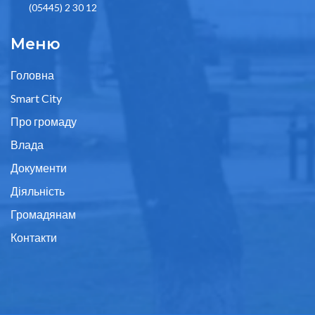
(05445) 2 30 12
Меню
Головна
Smart City
Про громаду
Влада
Документи
Діяльність
Громадянам
Контакти