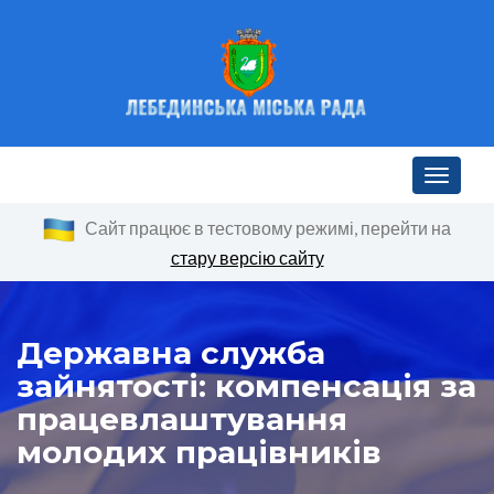
Toggle n
Сайт працює в тестовому режимі, перейти на
стару версію сайту
Державна служба
зайнятості: компенсація за
працевлаштування
молодих працівників