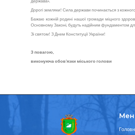
держава».
Дорогі земляки! Сила держави починається з кожного 
Бажаю кожній родині нашої громади міцного здоров’я
Основному Законі, будуть надійним фундаментом для 
Зі святом! З Днем Конституції України!
З повагою,
виконуюча обов’язки міськог
Мен
Головн