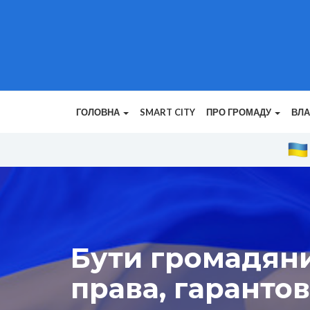
ГОЛОВНА
SMART CITY
ПРО ГРОМАДУ
ВЛ
Бути громадяни
права, гаранто