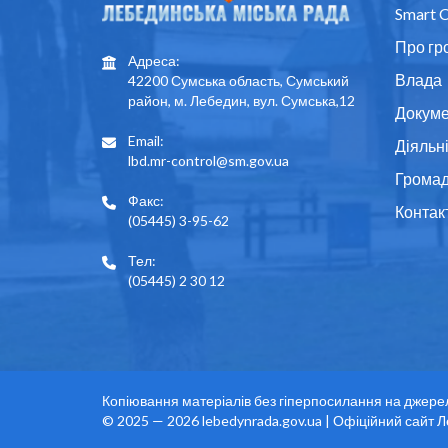
Smart C
Про гр
Адреса:
Влада
42200 Сумська область, Сумський
район, м. Лебедин, вул. Сумська,12
Докуме
Email:
Діяльн
lbd.mr-control@sm.gov.ua
Грома
Факс:
Контак
(05445) 3-95-62
Тел:
(05445) 2 30 12
Копіювання матеріалів без гіперпосилання на джере
© 2025 — 2026 lebedynrada.gov.ua | Офіційний сайт Л