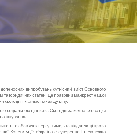
доленосних випробувань сутнісний зміст Основного
орм та юридичних статей. Це правовий маніфест нашої
ми сьогодні платимо найвищу ціну.
ищою соціальною цінністю. Сьогодні за кожне слово цієї
на існування.
ість та обов'язок перед тими, хто віддав за ці права
шої Конституції: «Україна є суверенна і незалежна