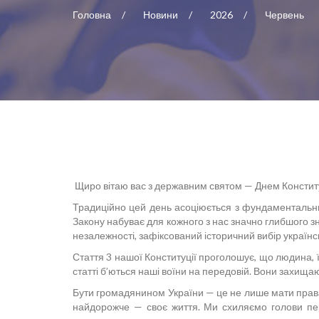
Головна
Новини
2026
Червень
Щиро вітаю вас з державним святом — Днем Конститу
Традиційно цей день асоціюється з фундаментальн
Закону набуває для кожного з нас значно глибшого з
незалежності, зафіксований історичний вибір україн
Стаття 3 нашої Конституції проголошує, що людина, її 
статті б’ються наші воїни на передовій. Вони захища
Бути громадянином України — це не лише мати права, 
найдорожче — своє життя. Ми схиляємо голови пере