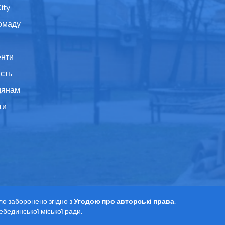
ity
омаду
нти
ість
дянам
ти
ло заборонено згідно з
Угодою про авторські права
.
ебединської міської ради.