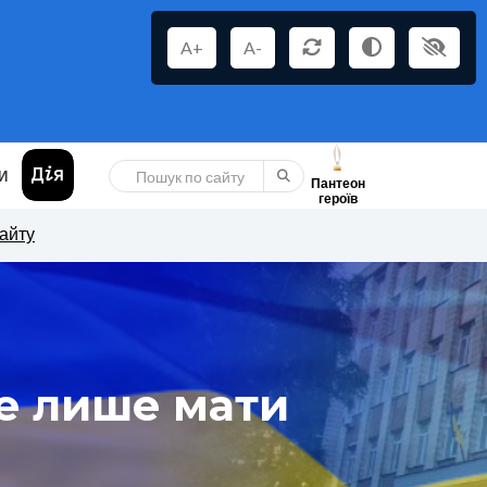
A+
A-
И
Пантеон
героїв
сайту
е лише мати