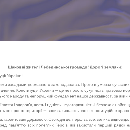
Шановні жителі Лебединської громади! Дорогі земляки!
ції України!
ими засадами державного законодавства. Проте в умовах сучасних 
начення. Конституція України — це не просто сукупність правових н
ського народу та непорушний фундамент нашої державності, за який 
життя і здоров'я, честь і гідність, недоторканність і безпека є найв
ють не просто території — вони захищають наше конституційне право 
гарантовані державою. Сьогодні це, перш за все, велика відповідальн
д пам’яттю всіх полеглих Героїв, які захистили перший рядок на