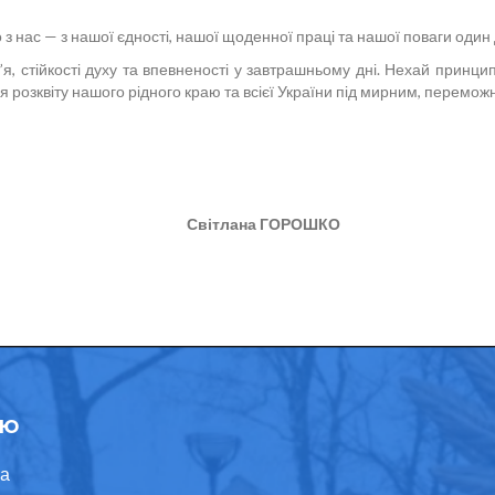
з нас — з нашої єдності, нашої щоденної праці та нашої поваги один 
, стійкості духу та впевненості у завтрашньому дні. Нехай принцип
розквіту нашого рідного краю та всієї України під мирним, перемо
о голови Світлана ГОРОШКО
ю
а