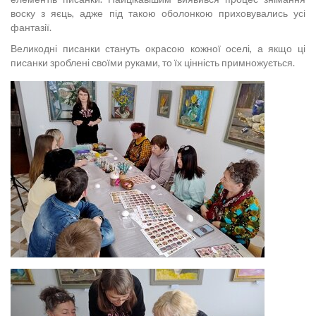
воску з яєць, адже під такою оболонкою приховувались усі
фантазії.
Великодні писанки стануть окрасою кожної оселі, а якщо ці
писанки зроблені своїми руками, то їх цінність примножується.