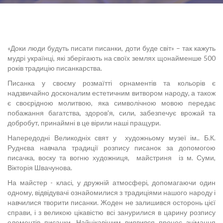
«Доки люди будуть писати писанки, доти буде світ» – так кажуть
мудрі українці, які зберігають на своїх землях щонайменше 500
років традицію писанкарства.
Писанка у своєму розмаїтті орнаментів та кольорів є
надзвичайно досконалим естетичним витвором народу, а також
є своєрідною молитвою, яка символічною мовою передає
побажання багатства, здоров'я, сили, забезпечує врожай та
добробут, принаймні в це вірили наші пращури.
Напередодні Великодніх свят у художньому музеї ім.. Б.К.
Руднєва навчала традиції розпису писанок за допомогою
писачка, воску та вогню художниця, майстриня із м. Суми,
Вікторія Швачунова.
На майстер - класі, у дружній атмосфері, допомагаючи один
одному, відвідувачі ознайомилися з традиціями нашого народу і
навчилися творити писанки. Жоден не залишився осторонь цієї
справи, і з великою цікавістю всі занурилися в царину розпису
елементів писанки. Найцікавішим виявився процес знімання