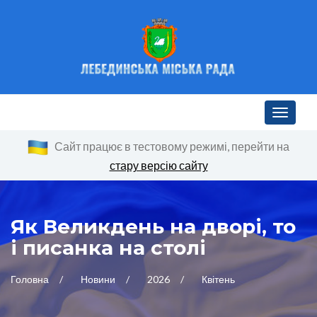
Toggle n
Сайт працює в тестовому режимі, перейти на
стару версію сайту
Як Великдень на дворі, то
і писанка на столі
Головна
Новини
2026
Квітень