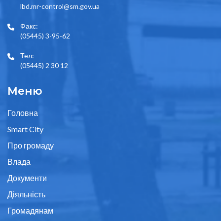
lbd.mr-control@sm.gov.ua
Факс:
(05445) 3-95-62
Тел:
(05445) 2 30 12
Меню
Головна
Smart City
Про громаду
Влада
Документи
Діяльність
Громадянам