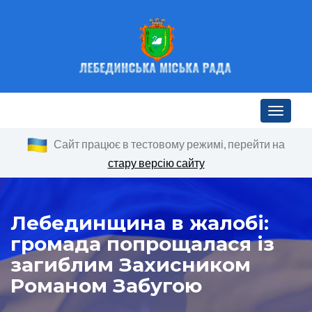
Toggle n
Сайт працює в тестовому режимі, перейти на
стару версію сайту
Лебединщина в жалобі:
громада попрощалася із
загиблим Захисником
Романом Забугою