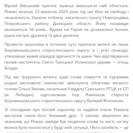
Вірний Військовій присязі, мужньо виконуючи свій обов’язок,
Роман загинув 23 вересня 2024 року під час бою за свободу і
незалежність України поблизу населеного пункту Новогродівка
Покровського району Донецької області. Йому назавжди
залишиться 36 років... Вдома на Героя не дочекалися батьки,
рідна сестра, дружина та двоє донечок.
Провести захисника в останню путь приїхали жителі не лише
Боровеньківського старостинського округу, а і усієї громади,
утворивши живий коридор вдячності та шани. Чин відспівування
провів настоятель Свято-Троїцької Успенської церкви — отець
Богдан.
Під час траурного мітингу щирі слова співчуття та підтримки
родині висловили тимчасово виконуюча обов’язки міського
голови Ольга Зікєєва, начальник ІІ відділу Сумського РТЦК та СП
(м. Лебедин), підполковник Ігор Ячменьов, староста
Боровеньківського старостинського округу Валерій Філоненко.
Зі спогадами про теплий характер та надійне плече Романа
виступив також його близький друг. У своєму зверненні він
зазначив, що Роман завжди був людиною слова та честі, на яку
можна було покластися у будь-якій ситуації, і його загибель — це