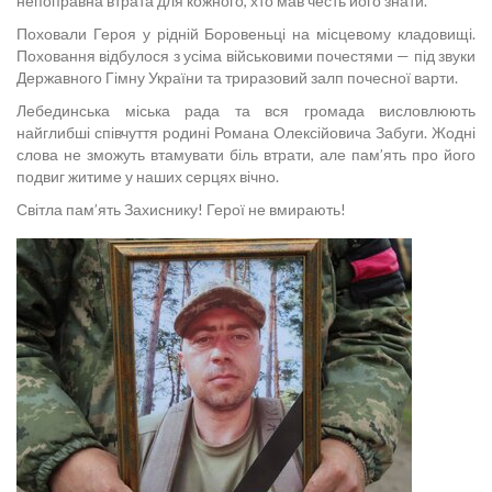
непоправна втрата для кожного, хто мав честь його знати.
Поховали Героя у рідній Боровеньці на місцевому кладовищі.
Поховання відбулося з усіма військовими почестями — під звуки
Державного Гімну України та триразовий залп почесної варти.
Лебединська міська рада та вся громада висловлюють
найглибші співчуття родині Романа Олексійовича Забуги. Жодні
слова не зможуть втамувати біль втрати, але пам’ять про його
подвиг житиме у наших серцях вічно.
Світла пам’ять Захиснику! Герої не вмирають!