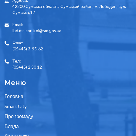
Адреса:
42200 Сумська область, Сумський район, м. Лебедин, вул.
Сумська,12
Email:
lbd.mr-control@sm.gov.ua
Факс:
(05445) 3-95-62
Тел:
(05445) 2 30 12
Меню
Головна
Smart City
Про громаду
Влада