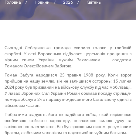
Головна
Новини
2026
Квітень
Сьогодні Лебединська громада схилила голови у глибокій
скорботі. У селі Боровенька відбулася церемонія прощання з
вірним сином України, мужнім Захисником — солдатом
Романом Олексійовичем Забугою.
Роман Забуга народився 25 травня 1988 року. Коли ворог
прийшов на нашу землю, він не залишився осторонь: 15 липня
2024 року був призваний на військову службу під час мобілізації.
У лавах Збройних Сил України Роман обіймав посаду стрільця-
номера обслуги 2-го парашутно-десантного батальйону однієї з
військових частин.
Побратими згадують його як надійного воїна, який вирізнявся
особливою стійкістю характеру, незламною силою духу та
залізною наполегливістю. Він був зразковим сином, розуміючим
братом, люблячим чоловіком та надзвичайно чуйним батьком.