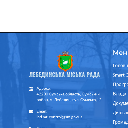
Мен
Головн
Smart C
Про гр
Адреса:
Влада
42200 Сумська область, Сумський
район, м. Лебедин, вул. Сумська,12
Докуме
Email:
Діяльн
lbd.mr-control@sm.gov.ua
Грома