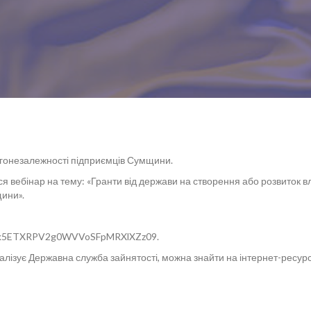
гонезалежності підприємців Сумщини.
я вебінар на тему: «Гранти від держави на створення або розвиток 
ини».
XTk5ETXRPV2g0WVVoSFpMRXlXZz09.
алізує Державна служба зайнятості, можна знайти на інтернет-ресур