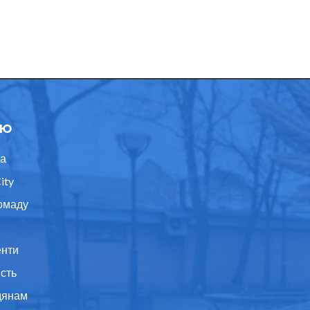
ю
а
ity
омаду
нти
ість
дянам