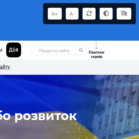
A+
A-
И
Пантеон
героїв
сайту
бо розвиток