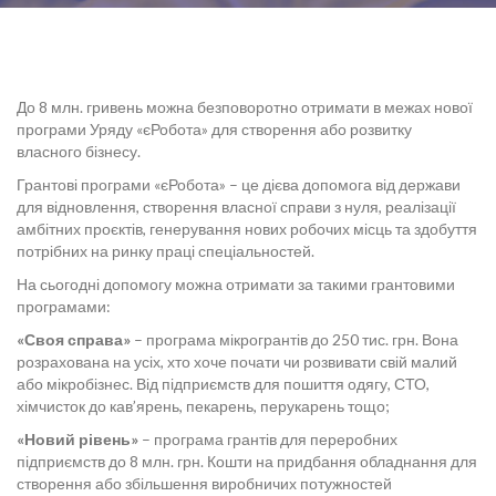
До 8 млн. гривень можна безповоротно отримати в межах нової
програми Уряду «єРобота» для створення або розвитку
власного бізнесу.
Грантові програми «єРобота» – це дієва допомога від держави
для відновлення, створення власної справи з нуля, реалізації
амбітних проєктів, генерування нових робочих місць та здобуття
потрібних на ринку праці спеціальностей.
На сьогодні допомогу можна отримати за такими грантовими
програмами:
«Своя справа»
– програма мікрогрантів до 250 тис. грн. Вона
розрахована на усіх, хто хоче почати чи розвивати свій малий
або мікробізнес. Від підприємств для пошиття одягу, СТО,
хімчисток до кав’ярень, пекарень, перукарень тощо;
«Новий рівень»
– програма грантів для переробних
підприємств до 8 млн. грн. Кошти на придбання обладнання для
створення або збільшення виробничих потужностей