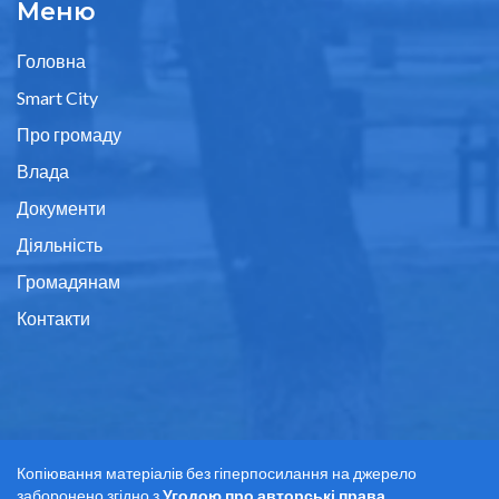
Меню
Головна
Smart City
Про громаду
Влада
Документи
Діяльність
Громадянам
Контакти
Копіювання матеріалів без гіперпосилання на джерело
заборонено згідно з
Угодою про авторські права
.