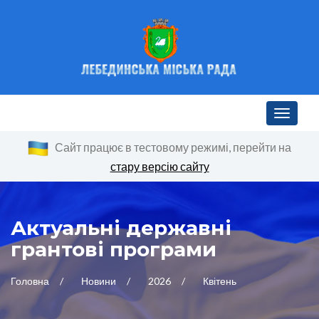
Toggle n
Сайт працює в тестовому режимі, перейти на
стару версію сайту
Актуальні державні
грантові програми
Головна
Новини
2026
Квітень