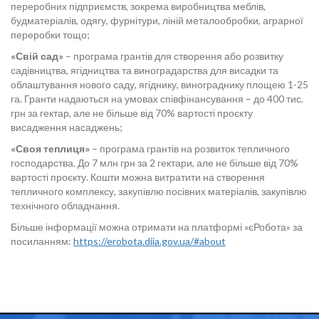
переробних підприємств, зокрема виробництва меблів,
будматеріалів, одягу, фурнітури, ліній металообробки, аграрної
переробки тощо;
«Свій сад»
– програма грантів для створення або розвитку
садівництва, ягідництва та виноградарства для висадки та
облаштування нового саду, ягіднику, винограднику площею 1-25
га. Гранти надаються на умовах співфінансування – до 400 тис.
грн за гектар, але не більше від 70% вартості проєкту
висадження насаджень;
«Своя теплиця»
– програма грантів на розвиток тепличного
господарства. До 7 млн грн за 2 гектари, але не більше від 70%
вартості проєкту. Кошти можна витратити на створення
тепличного комплексу, закупівлю посівних матеріалів, закупівлю
технічного обладнання.
Більше інформації можна отримати на платформі «єРобота» за
посиланням:
https://erobota.diia.gov.ua/#about