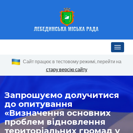
Toggle n
Сайт працює в тестовому режимі, перейти на
стару версію сайту
Запрошуємо долучитися
до опитування
«Визначення основних
проблем відновлення
територіальних громад у