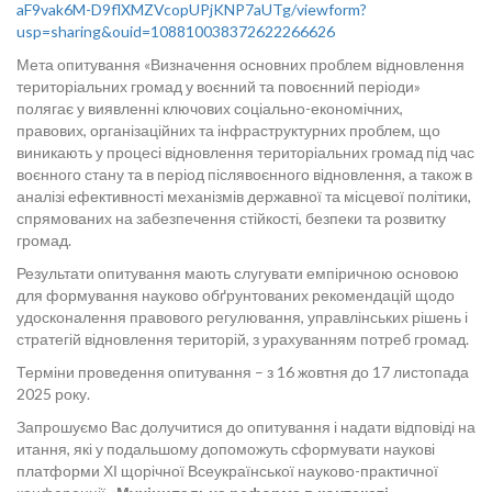
aF9vak6M-D9flXMZVcopUPjKNP7aUTg/viewform?
usp=sharing&ouid=108810038372622266626
Мета опитування «Визначення основних проблем відновлення
територіальних громад у воєнний та повоєнний періоди»
полягає у виявленні ключових соціально-економічних,
правових, організаційних та інфраструктурних проблем, що
виникають у процесі відновлення територіальних громад під час
воєнного стану та в період післявоєнного відновлення, а також в
аналізі ефективності механізмів державної та місцевої політики,
спрямованих на забезпечення стійкості, безпеки та розвитку
громад.
Результати опитування мають слугувати емпіричною основою
для формування науково обґрунтованих рекомендацій щодо
удосконалення правового регулювання, управлінських рішень і
стратегій відновлення територій, з урахуванням потреб громад.
Терміни проведення опитування – з 16 жовтня до 17 листопада
2025 року.
Запрошуємо Вас долучитися до опитування і надати відповіді на
итання, які у подальшому допоможуть сформувати наукові
платформи ХІ щорічної Всеукраїнської науково-практичної