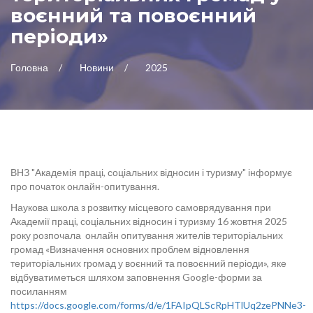
воєнний та повоєнний
періоди»
Головна
Новини
2025
ВНЗ "Академія праці, соціальних відносин і туризму" інформує
про початок онлайн-опитування.
Наукова школа з розвитку місцевого самоврядування при
Академії праці, соціальних відносин і туризму 16 жовтня 2025
року розпочала онлайн опитування жителів територіальних
громад «Визначення основних проблем відновлення
територіальних громад у воєнний та повоєнний періоди», яке
відбуватиметься шляхом заповнення Google-форми за
посиланням
https://docs.google.com/forms/d/e/1FAIpQLScRpHTlUq2zePNNe3-