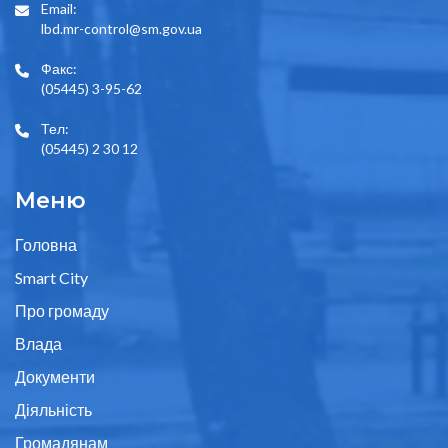
Email:
lbd.mr-control@sm.gov.ua
Факс:
(05445) 3-95-62
Тел:
(05445) 2 30 12
Меню
Головна
Smart City
Про громаду
Влада
Документи
Діяльність
Громадянам