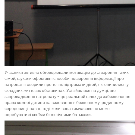
Учасники активно обговорювали мотивацію до створення таких
сімей, шукали ефективні способи поширення інформації про
патронат і говорили про те, як підтримати дітей, які опинилися у
складних життєвих обставинах. Усі зійшлися на думці, що
запровадження патронату – це реальний шлях до забезпечення
права кожної дитини на виховання в безпечному, родинному
середовищі, навіть тоді, коли вона тимчасово не може
перебувати зі своїми біологічними батьками.