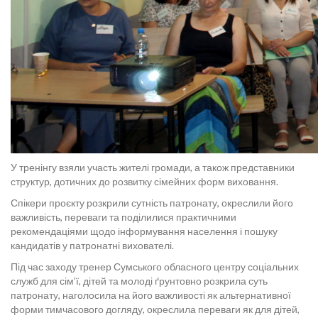
У тренінгу взяли участь жителі громади, а також представники
структур, дотичних до розвитку сімейних форм виховання.
Спікери проєкту розкрили сутність патронату, окреслили його
важливість, переваги та поділилися практичними
рекомендаціями щодо інформування населення і пошуку
кандидатів у патронатні вихователі.
Під час заходу тренер Сумського обласного центру соціальних
служб для сім’ї, дітей та молоді ґрунтовно розкрила суть
патронату, наголосила на його важливості як альтернативної
форми тимчасового догляду, окреслила переваги як для дітей,