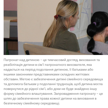
Патронат над дитиною – це тимчасовий догляд, виховання та
реабілітація дитини в сім'ї патронатного вихователя, яка
надається на період подолання дитиною, її батьками або
іншими законними представниками складних життєвих
обставин. Метою є забезпечення дитині сімейного середовища
та допомога батькам у подоланні труднощів, щоб дитина могла
повернутися до рідної сім'ї, або доки не буде знайдено іншу
форму сімейного влаштування. Запровадження патронату – це
шлях до забезпечення права кожної дитини на виховання в
безпечному сімейному середовищі.