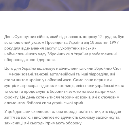
День Сухопутних військ, який відзначають щороку 12 грудня, був
встановлений указом Президента України від 18 жовтня 1997
року для відзначення заслуг Сухопутних військ як
найчисленнішого виду Збройних сил України у забезпеченні
обороноздатності держави.
Цого дня Україна вшановує найчисленніші сили Збройних Сил
— механізовані, танкові, артилерійські та інші підрозділи, які
стали щитом країни у найважчі часи. Саме вони першими
зустріли агресора, відстояли столицю, звільняли українські міста
та села та продовжують боронити землю на всіх напрямках
фронту. Це день сотень тисяч героїчних воїнів, які є ключовим
елементом бойової сили української армії.
У цей день ми схиляємо голови перед пам'яттю тих, хто віддав
життя за волю, і висловлюємо вдячність кожному захиснику та
захисниці, які сьогодні тримають оборону.