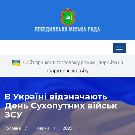
Toggle n
Сайт працює в тестовому режимі, перейти на
стару версію сайту
В Україні відзначають
День Сухопутних військ
ЗСУ
Головна
Новини
2025