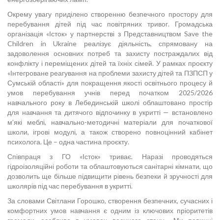
Окрему увагу приділено створенню безпечного простору для
перебування дітей під час повітряних тривог. Громадська
організація «Істок» у партнерстві з Представництвом Save the
Children in Ukraine реалізує діяльність, спрямовану на
задоволення основних потреб та захисту постраждалих від
конфлікту і переміщених дітей та їхніх сімей. У рамках проєкту
«Інтегроване реагування на проблеми захисту дітей та ПЗПСП у
Сумській області» для покращення якості освітнього процесу й
умов перебування учнів перед початком 2025/2026
навчального року в Лебединській школі облаштовано простір
для навчання та дитячого відпочинку в укритті — встановлено
м’які меблі, навчально-методичні матеріали для початкової
школи, ігрові модулі, а також створено повноцінний кабінет
психолога. Це – одна частина проєкту.
Співпраця з ГО «Істок» триває. Наразі проводяться
гідроізоляційні роботи та облаштовуються санітарні кімнати, що
дозволить ще більше підвищити рівень безпеки й зручності для
школярів під час перебування в укритті.
За словами Світлани Горошко, створення безпечних, сучасних і
комфортних умов навчання є одним із ключових пріоритетів