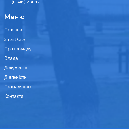
(05445) 2 30 12
Меню
Головна
Smart City
Про громаду
Влада
Документи
Діяльність
Громадянам
Контакти