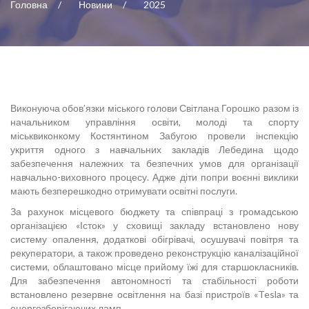
Головна
Новини
2025
Виконуюча обов’язки міського голови Світлана Горошко разом із
начальником управління освіти, молоді та спорту
міськвиконкому Костянтином Забугою провели інспекцію
укриття одного з навчальних закладів Лебедина щодо
забезпечення належних та безпечних умов для організації
навчально-виховного процесу. Адже діти попри воєнні виклики
мають безперешкодно отримувати освітні послуги.
За рахунок місцевого бюджету та співпраці з громадською
організацією «Істок» у сховищі закладу встановлено нову
систему опалення, додаткові обігрівачі, осушувачі повітря та
рекуператори, а також проведено реконструкцію каналізаційної
системи, облаштовано місце прийому їжі для старшокласників.
Для забезпечення автономності та стабільності роботи
встановлено резервне освітлення на базі пристроїв «Tesla» та
енергозберігаючих ламп.