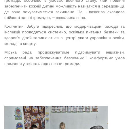
громади, особливо в умовах воєнного стану. «Ми повинні
забезпечити кожній дитині можливість навчатися в середовищі,
де вона почуватиметься захищено. Це - важлива складова
стійкості нашої громади», — зазначила вона.
Костянтин Забуга підкреслив, що модернізаційні заходи та
інспекції проводяться системно, оскільки питання безпеки та
здоров’я дітей залишаються в центрі уваги управління освіти,
молоді та спорту.
Міська рада продовжуватиме підтримувати ініціативи,
спрямовані на забезпечення безпечних і комфортних умов
навчання у всіх закладах освіти громади.