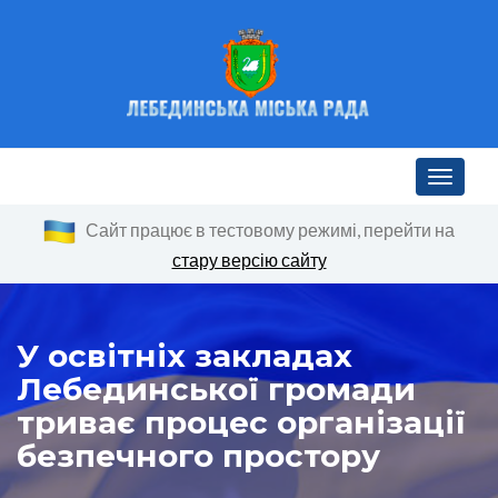
Toggle n
Сайт працює в тестовому режимі, перейти на
стару версію сайту
У освітніх закладах
Лебединської громади
триває процес організації
безпечного простору