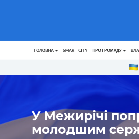
ГОЛОВНА
SMART CITY
ПРО ГРОМАДУ
ВЛ
У Межирічі поп
молодшим серж