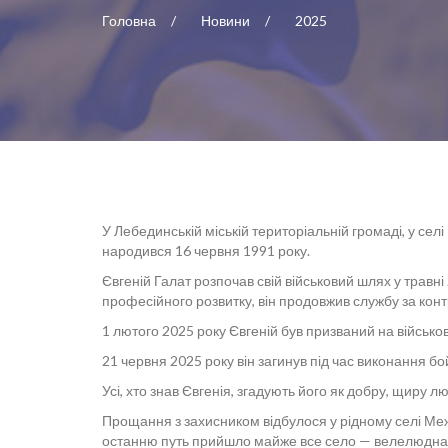
Головна
Новини
2025
У Лебединській міській територіальній громаді, у с
народився 16 червня 1991 року.
Євгеній Галат розпочав свій військовий шлях у травн
професійного розвитку, він продовжив службу за конт
1 лютого 2025 року Євгеній був призваний на військов
21 червня 2025 року він загинув під час виконання 
Усі, хто знав Євгенія, згадують його як добру, щиру
Прощання з захисником відбулося у рідному селі Меж
останню путь прийшло майже все село — велелюдна пр