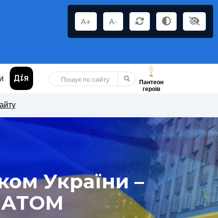
A+
A-
И
Пантеон
героїв
сайту
ком України –
ЛАТОМ