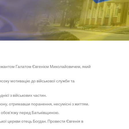
сержантом Галатом Євгенієм Миколайовичем, який
исоку мотивацію до військової служби та
нієї з військових частин.
йону, отримавши поранення, несумісні з життям.
я обов’язку перед Батьківщиною.
кої церкви отець Богдан. Провести Євгенія в