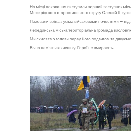
На місці поховання виступили перший заступник міськ
Межиріцького старостинського округу Олексій Шкурко
Поховали воїна з усіма військовими почестями — під 
Лебединська міська територіальна громада висловлює
Ми схиляємо голови перед його подвигом та дякуємо 
Вічна пам’ять захиснику. Герої не вмирають.