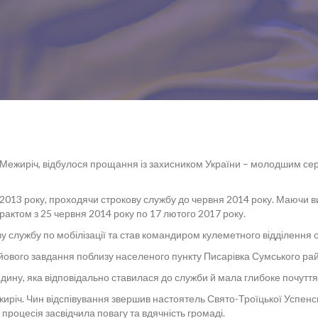
елі Межиріч, відбулося прощання із захисником України – молодшим 
і 2013 року, проходячи строкову службу до червня 2014 року. Маючи в
рактом з 25 червня 2014 року по 17 лютого 2017 року.
у службу по мобілізації та став командиром кулеметного відділення од
бойового завдання поблизу населеного пункту Писарівка Сумського ра
 людину, яка відповідально ставилася до служби й мала глибоке почутт
иріч. Чин відспівування звершив настоятель Свято-Троїцької Успенсь
оцесія засвідчила повагу та вдячність громаді.