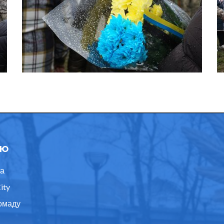
ю
а
ity
омаду