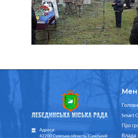
Мен
Головн
Smart C
Про гр
Адреса:
Влада
42200 Сумська область, Сумський