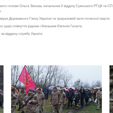
ого голови Ольга Зікєєва, начальник ІІ відділу Сумського РТЦК та СП
.
звуки Державного Гімну України та триразовий залп почесної варти.
 щирі співчуття рідним і близьким Євгенія Галата.
за віддану службу Україні.