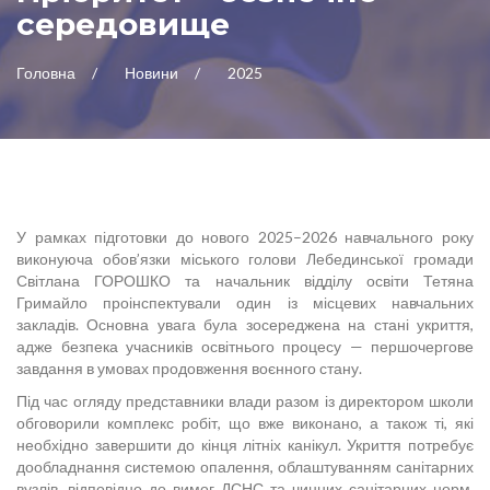
середовище
Головна
Новини
2025
У рамках підготовки до нового 2025–2026 навчального року
виконуюча обов’язки міського голови Лебединської громади
Світлана ГОРОШКО та начальник відділу освіти Тетяна
Гримайло проінспектували один із місцевих навчальних
закладів. Основна увага була зосереджена на стані укриття,
адже безпека учасників освітнього процесу — першочергове
завдання в умовах продовження воєнного стану.
Під час огляду представники влади разом із директором школи
обговорили комплекс робіт, що вже виконано, а також ті, які
необхідно завершити до кінця літніх канікул. Укриття потребує
дообладнання системою опалення, облаштуванням санітарних
вузлів, відповідно до вимог ДСНС та чинних санітарних норм.