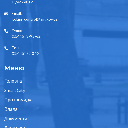
Сумська,12
Email:
lbd.mr-control@sm.gov.ua
Факс:
(05445) 3-95-62
Тел:
(05445) 2 30 12
Меню
Головна
Smart City
Про громаду
Влада
Документи
Діяльність