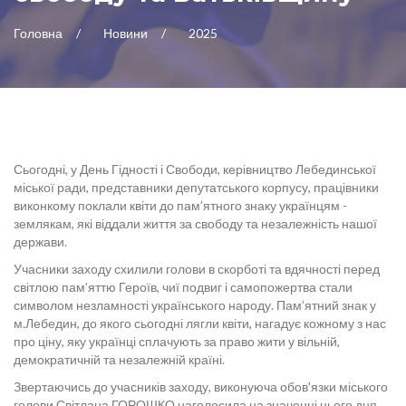
Головна
Новини
2025
Сьогодні, у День Гідності і Свободи, керівництво Лебединської
міської ради, представники депутатського корпусу, працівники
виконкому поклали квіти до пам’ятного знаку українцям -
землякам, які віддали життя за свободу та незалежність нашої
держави.
Учасники заходу схилили голови в скорботі та вдячності перед
світлою пам’яттю Героїв, чиї подвиг і самопожертва стали
символом незламності українського народу. Пам’ятний знак у
м.Лебедин, до якого сьогодні лягли квіти, нагадує кожному з нас
про ціну, яку українці сплачують за право жити у вільній,
демократичній та незалежній країні.
Звертаючись до учасників заходу, виконуюча обов'язки міського
голови Світлана ГОРОШКО наголосила на значенні цього дня