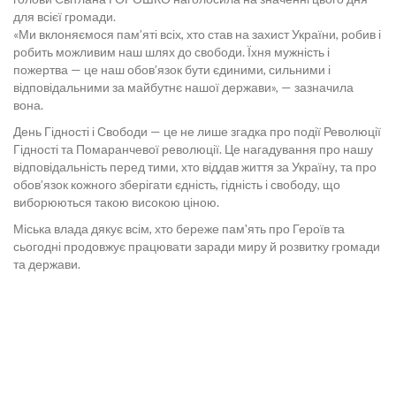
для всієї громади.
«Ми вклоняємося пам’яті всіх, хто став на захист України, робив і
робить можливим наш шлях до свободи. Їхня мужність і
пожертва — це наш обов’язок бути єдиними, сильними і
відповідальними за майбутнє нашої держави», — зазначила
вона.
День Гідності і Свободи — це не лише згадка про події Революції
Гідності та Помаранчевої революції. Це нагадування про нашу
відповідальність перед тими, хто віддав життя за Україну, та про
обов’язок кожного зберігати єдність, гідність і свободу, що
виборюються такою високою ціною.
Міська влада дякує всім, хто береже пам'ять про Героїв та
сьогодні продовжує працювати заради миру й розвитку громади
та держави.