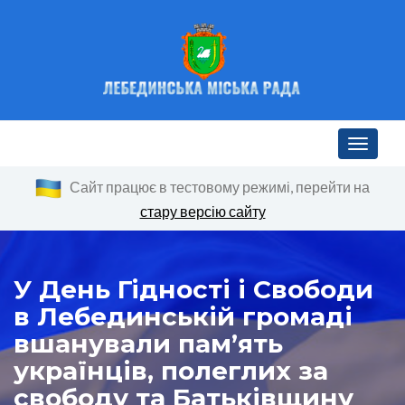
Toggle n
Сайт працює в тестовому режимі, перейти на
стару версію сайту
У День Гідності і Свободи
в Лебединській громаді
вшанували пам’ять
українців, полеглих за
свободу та Батьківщину