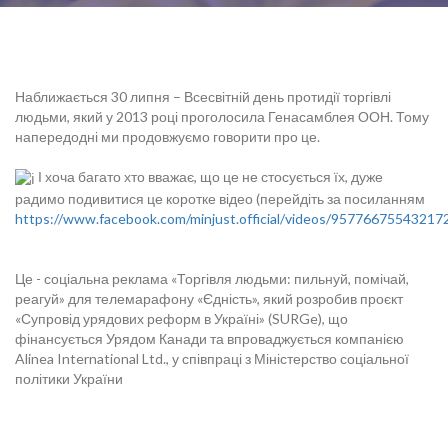
Наближається 30 липня – Всесвітній день протидії торгівлі
людьми, який у 2013 році проголосила Генасамблея ООН. Тому
напередодні ми продовжуємо говорити про це.
І хоча багато хто вважає, що це не стосується їх, дуже
радимо подивитися це коротке відео (перейдіть за посиланням
https://www.facebook.com/minjust.official/videos/95776675543217
Це - соціальна реклама «Торгівля людьми: пильнуй, помічай,
реагуй» для телемарафону «Єдність», який розробив проєкт
«Супровід урядових реформ в Україні» (SURGe), що
фінансується Урядом Канади та впроваджується компанією
Alinea International Ltd., у співпраці з
Міністерство соціальної
політики України