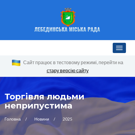
Toggle n
Сайт працює в тестовому режимі, перейти на
стару версію сайту
Торгівля людьми
неприпустима
Головна
Новини
2025