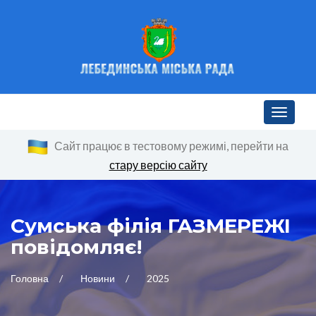
Toggle n
Сайт працює в тестовому режимі, перейти на
стару версію сайту
Сумська філія ГАЗМЕРЕЖІ
повідомляє!
Головна
Новини
2025