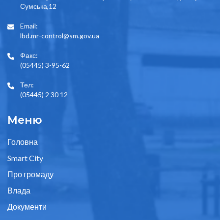
Сумська,12
Email:
lbd.mr-control@sm.gov.ua
Факс:
(05445) 3-95-62
Тел:
(05445) 2 30 12
Меню
Головна
Smart City
Про громаду
Влада
Документи