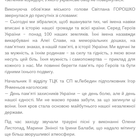
Виконуюча обов’язки міського голови Світлана ГОРОШКО
звернулася до присутніх зі словами:
— Сьогодні ми зібралися, щоб вшанувати тих, чиї імена навіки
вписані в історію нашої громади та всієї країни. Серед Героїв
України – понад 100 наших земляків. Їхні імена назавжди
викарбувані на Алеї Слави, на меморіальних дошках, на
пам'ятних знаках, в нашій пам’яті, в історії України. Ми вдячні їм
за мужність, а їхнім родинам – за силу та гідність, з якою вони
несуть цей біль. Їхня мужність і самопожертва — приклад для
кожного з нас. Ми повинні берегти пам’ять про Героїв та бути
гідними їхнього подвигу.
Начальник ІІ відділу ТЦК та СП м.Лебедин підполковник Ігор
Ячменьов наголосив:
— День пам’яті захисників України — це день болю, але й день
нашої єдності. Ми не маємо права забути, за що загинули ці
воїни. Їхня кров стала основою майбутнього нашої незалежної
держави.
Під час заходу звучали траурні пісні у виконанні Олени
Листопад, Марини Зініної та Ірини Балаби, що надало мітингу
ще більш зворушливої атмосфери.