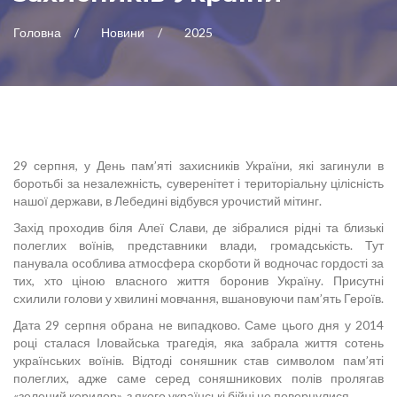
Головна
Новини
2025
29 серпня, у День пам’яті захисників України, які загинули в
боротьбі за незалежність, суверенітет і територіальну цілісність
нашої держави, в Лебедині відбувся урочистий мітинг.
Захід проходив біля Алеї Слави, де зібралися рідні та близькі
полеглих воїнів, представники влади, громадськість. Тут
панувала особлива атмосфера скорботи й водночас гордості за
тих, хто ціною власного життя боронив Україну. Присутні
схилили голови у хвилині мовчання, вшановуючи пам’ять Героїв.
Дата 29 серпня обрана не випадково. Саме цього дня у 2014
році сталася Іловайська трагедія, яка забрала життя сотень
українських воїнів. Відтоді соняшник став символом пам’яті
полеглих, адже саме серед соняшникових полів пролягав
«зелений коридор», з якого українські бійці не повернулися.