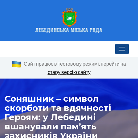
Toggle n
Сайт працює в тестовому режимі, перейти на
стару версію сайту
Соняшник – символ
скорботи та вдячності
Героям: у Лебедині
вшанували пам’ять
захисників України