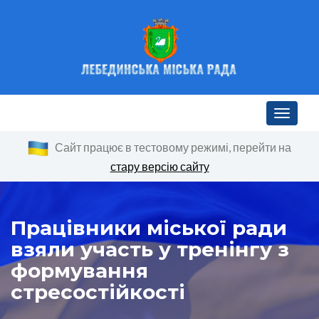
Toggle n
Сайт працює в тестовому режимі, перейти на
стару версію сайту
Працівники міської ради
взяли участь у тренінгу з
формування
стресостійкості