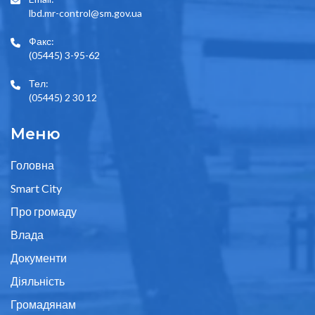
lbd.mr-control@sm.gov.ua
Факс:
(05445) 3-95-62
Тел:
(05445) 2 30 12
Меню
Головна
Smart City
Про громаду
Влада
Документи
Діяльність
Громадянам