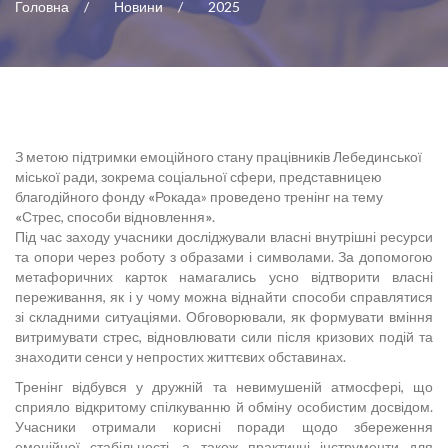
Головна
Новини
2025
З метою підтримки емоційного стану працівників Лебединської
міської ради, зокрема соціальної сфери, представницею
благодійного фонду
«
Рокада» проведено тренінг на тему
«
Стрес, способи відновлення
»
.
Під час заходу учасники досліджували власні внутрішні ресурси
та опори через роботу з образами і символами. За допомогою
метафоричних карток намагались усно відтворити власні
переживання, як і у чому можна віднайти способи справлятися
зі складними ситуаціями. Обговорювали, як формувати вміння
витримувати стрес, відновлювати сили після кризових подій та
знаходити сенси у непростих життєвих обставинах.
Тренінг відбувся у дружній та невимушеній атмосфері, що
сприяло відкритому спілкуванню й обміну особистим досвідом.
Учасники отримали корисні поради щодо збереження
емоційної стабільності, а також практичні інструменти для