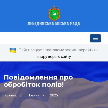
Toggle n
Сайт працює в тестовому режимі, перейти на
стару версію сайту
Повідомлення про
обробіток полів!
Головна
Новини
2025