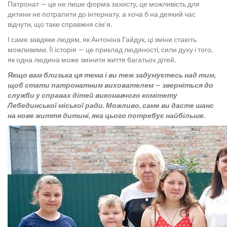
Патронат — це не лише форма захисту, це можливість для
дитини не потрапити до інтернату, а хоча б на деякий час
відчути, що таке справжня сім’я.
І саме завдяки людям, як Антоніна Гайдук, ці зміни стають
можливими. Її історія — це приклад людяності, сили духу і того,
як одна людина може змінити життя багатьох дітей.
Якщо вам близька ця тема і ви теж задумуєтесь над тим,
щоб стати патронатним вихователем — зверніться до
служби у справах дітей виконавчого комітету
Лебединської міської ради. Можливо, саме ви дасте шанс
на нове життя дитині, яка цього потребує найбільше.