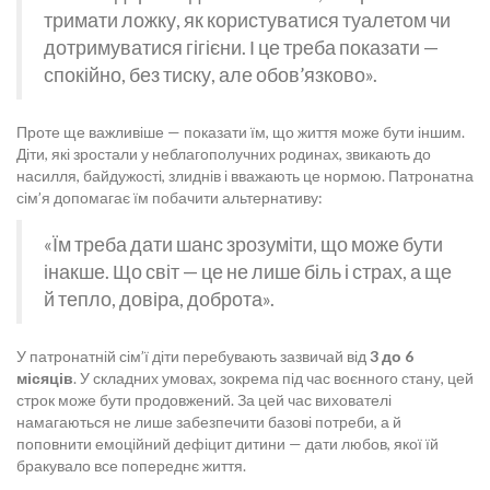
тримати ложку, як користуватися туалетом чи
дотримуватися гігієни. І це треба показати —
спокійно, без тиску, але обов’язково».
Проте ще важливіше — показати їм, що життя може бути іншим.
Діти, які зростали у неблагополучних родинах, звикають до
насилля, байдужості, злиднів і вважають це нормою. Патронатна
сім’я допомагає їм побачити альтернативу:
«Їм треба дати шанс зрозуміти, що може бути
інакше. Що світ — це не лише біль і страх, а ще
й тепло, довіра, доброта».
У патронатній сім’ї діти перебувають зазвичай від
3 до 6
місяців
. У складних умовах, зокрема під час воєнного стану, цей
строк може бути продовжений. За цей час вихователі
намагаються не лише забезпечити базові потреби, а й
поповнити емоційний дефіцит дитини — дати любов, якої їй
бракувало все попереднє життя.