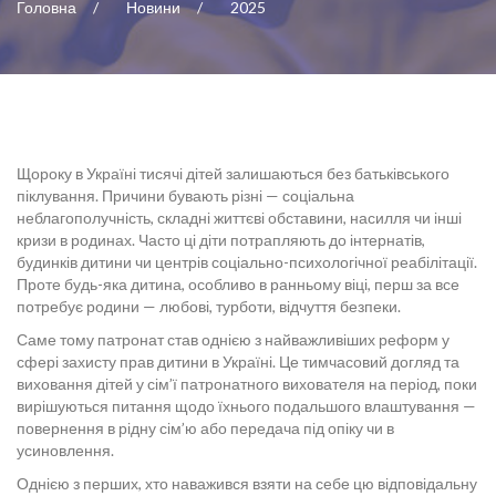
Головна
Новини
2025
Щороку в Україні тисячі дітей залишаються без батьківського
піклування. Причини бувають різні — соціальна
неблагополучність, складні життєві обставини, насилля чи інші
кризи в родинах. Часто ці діти потрапляють до інтернатів,
будинків дитини чи центрів соціально-психологічної реабілітації.
Проте будь-яка дитина, особливо в ранньому віці, перш за все
потребує родини — любові, турботи, відчуття безпеки.
Саме тому патронат став однією з найважливіших реформ у
сфері захисту прав дитини в Україні. Це тимчасовий догляд та
виховання дітей у сім’ї патронатного вихователя на період, поки
вирішуються питання щодо їхнього подальшого влаштування —
повернення в рідну сім’ю або передача під опіку чи в
усиновлення.
Однією з перших, хто наважився взяти на себе цю відповідальну