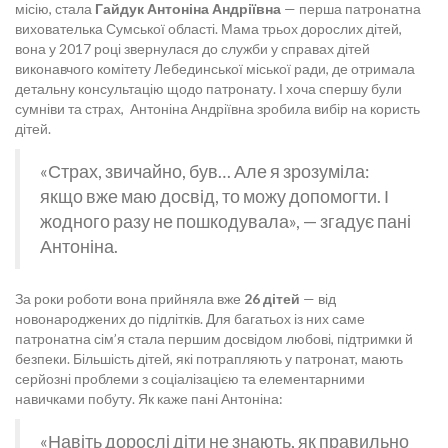
місію, стала
Гайдук Антоніна Андріївна
— перша патронатна
вихователька Сумської області. Мама трьох дорослих дітей,
вона у 2017 році звернулася до служби у справах дітей
виконавчого комітету Лебединської міської ради, де отримала
детальну консультацію щодо патронату. І хоча спершу були
сумніви та страх, Антоніна Андріївна зробила вибір на користь
дітей.
«Страх, звичайно, був… Але я зрозуміла:
якщо вже маю досвід, то можу допомогти. І
жодного разу не пошкодувала», — згадує пані
Антоніна.
За роки роботи вона прийняла вже
26 дітей
— від
новонароджених до підлітків. Для багатьох із них саме
патронатна сім’я стала першим досвідом любові, підтримки й
безпеки. Більшість дітей, які потрапляють у патронат, мають
серйозні проблеми з соціалізацією та елементарними
навичками побуту. Як каже пані Антоніна:
«Навіть дорослі діти не знають, як правильно