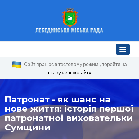
Toggle n
Сайт працює в тестовому режимі, перейти на
стару версію сайту
Патронат - як шанс на
нове життя: історія першої
патронатної виховательки
Сумщини