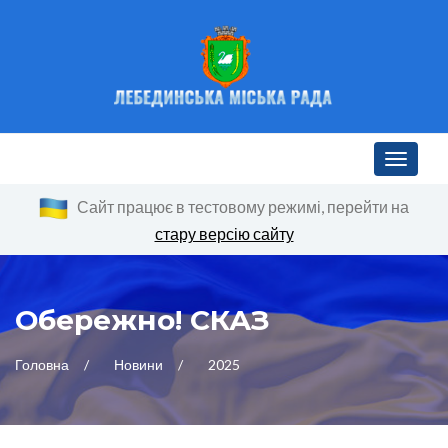
Toggle n
Сайт працює в тестовому режимі, перейти на
стару версію сайту
Обережно! СКАЗ
Головна
Новини
2025