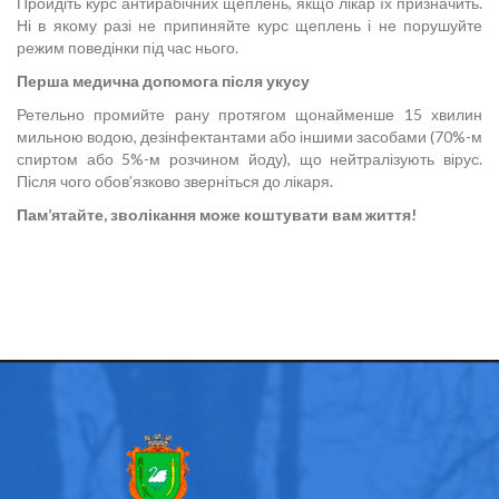
Пройдіть курс антирабічних щеплень, якщо лікар їх призначить.
Ні в якому разі не припиняйте курс щеплень і не порушуйте
режим поведінки під час нього.
Перша медична допомога після укусу
Ретельно промийте рану протягом щонайменше 15 хвилин
мильною водою, дезінфектантами або іншими засобами (70%-м
спиртом або 5%-м розчином йоду), що нейтралізують вірус.
Після чого обов’язково зверніться до лікаря.
Пам’ятайте, зволікання може коштувати вам життя!