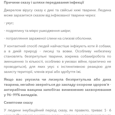
Причини сказу і шляхи передавання інфекції
Джерелом вірусу сказу є дикі та свійські хижі тварини. Людина
може заразитися сказом від інфікованої тварини через:
- укус;
- подряпину та мікро ушкодження шкіри;
- потрапляння зараженої слини на слизові оболонки.
У контактний спосіб людей найчастіше інфікують коти й собаки,
а в дикій природі - лисиці та вовки. Особливу небезпеку
становлять безпритульні тварини, зокрема собаки(робота по
зменшенню їх кількості, особливо в умовах війни, практично не
проводиться), для яких укус є інстинктивною реакцією для
захисту території, членів зграї або здобуття їжі.
Якщо вас укусила чи лизнула безпритульна або дика
тварина, негайно зверніться до закладу охорони здоров’я
-
антирабічна вакцина запобігає виникненню захворювання
у 96–99% випадків.
Симптоми сказу
У людини інкубаційний період сказу, як правило, триває 1- 6