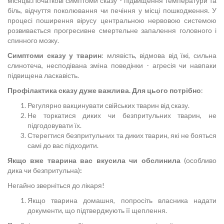
місяців.Початкові симптоми сказу - підвищення температури та
біль, відчуття поколювання чи печіння у місці пошкодження. У
процесі поширення вірусу центральною нервовою системою
розвивається прогресивне смертельне запалення головного і
спинного мозку.
Симптоми сказу у тварин
: млявість, відмова від їжі, сильна
слинотеча, несподівана зміна поведінки - агресія чи навпаки
підвищена ласкавість.
Профілактика сказу дуже важлива. Для цього потрібно
:
Регулярно вакцинувати свійських тварин від сказу.
Не торкатися диких чи безпритульних тварин, не
підгодовувати їх.
Стерегтися безпритульних та диких тварин, які не бояться
самі до вас підходити.
Якщо вже тварина вас вкусила чи обслинила
(особливо
дика чи безпритульна)
:
Негайно зверніться до лікаря!
Якщо тварина домашня, попросіть власника надати
документи, що підтверджують її щеплення.