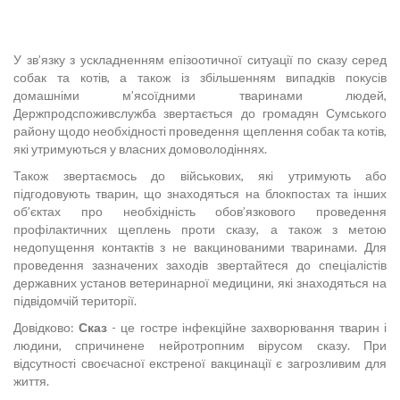
У зв’язку з ускладненням епізоотичної ситуації по сказу серед
собак та котів, а також із збільшенням випадків покусів
домашніми м’ясоїдними тваринами людей,
Держпродспоживслужба звертається до громадян Сумського
району щодо необхідності проведення щеплення собак та котів,
які утримуються у власних домоволодіннях.
Також звертаємось до військових, які утримують або
підгодовують тварин, що знаходяться на блокпостах та інших
об’єктах про необхідність обов’язкового проведення
профілактичних щеплень проти сказу, а також з метою
недопущення контактів з не вакцинованими тваринами. Для
проведення зазначених заходів звертайтеся до спеціалістів
державних установ ветеринарної медицини, які знаходяться на
підвідомчій території.
Довідково:
Сказ
- це гостре інфекційне захворювання тварин і
людини, спричинене нейротропним вірусом сказу. При
відсутності своєчасної екстреної вакцинації є загрозливим для
життя.