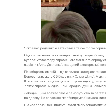
Яскравою родзинкою автентики є також фольклорний 
Одним із елементів нематеріальної культурної спадщ
Купала! Атмосферу справжнього магічного обряду ст
(керівник Алла Дятленко), народний аматорський вока
Різнобарв’ям емоцій — від веселого колядкового нас
Боровеньківського СБК (керівник Ольга Шило). А звич
Юні артисти з гордістю демонструють відвагу, силу та
свят є справжнім єднанням народної душі й невичерп
Лебединщина вражає своєю самобутністю та багатство
по дереву. Це справжня скарбниця українського мистец
Під час презентації присутні мали змогу ознайомит