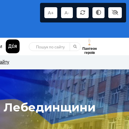
A+
A-
И
Пантеон
героїв
сайту
а Лебединщини