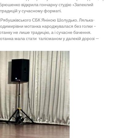
 Брюшенко відкрила гончарну студію «Запеклий
традицій у сучасному форматі.
м Рябушківського СБК Яніною Шолудько. Лялька-
олодимирівни мотанка народжувалася без голки –
отанку не лише традицію, а і сучасне бачення.
Мотанка мала стати талісманом у далекій дорозі —