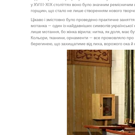
у XVIII-XIX століттях воно було значним ремісничи
горщик», що стало не лише створенням нового творчо
Цікаво і змістовно було проведено практичне занятт
мотанка — один із найдавніших символів української
лише мотання, бо жінка вірила: нитка, як доля, має б
Кольори, тканини, орнаменти — все промовляло про н
берегинею, що захищатиме від лиха, ворожого ока й 