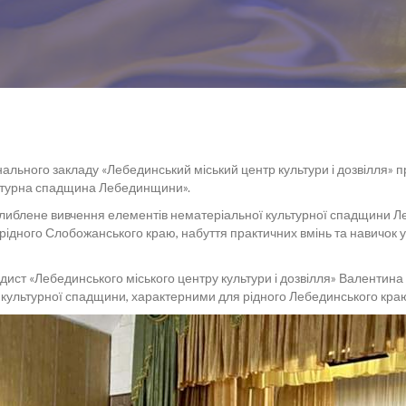
ального закладу «Лебединський міський центр культури і дозвілля» п
льтурна спадщина Лебединщини».
либлене вивчення елементів нематеріальної культурної спадщини Л
рідного Слобожанського краю, набуття практичних вмінь та навичок у
ист «Лебединського міського центру культури і дозвілля» Валентина
культурної спадщини, характерними для рідного Лебединського кра