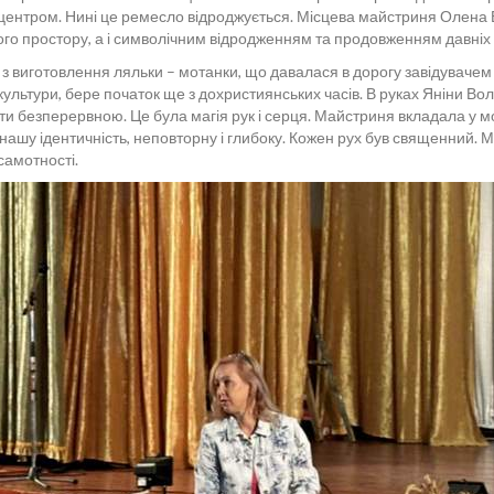
м центром. Нині це ремесло відроджується. Місцева майстриня Олена
го простору, а і символічним відродженням та продовженням давніх 
я з виготовлення ляльки – мотанки, що давалася в дорогу завідуваче
 культури, бере початок ще з дохристиянських часів. В руках Яніни В
ути безперервною. Це була магія рук і серця. Майстриня вкладала у м
ашу ідентичність, неповторну і глибоку. Кожен рух був священний. 
самотності.