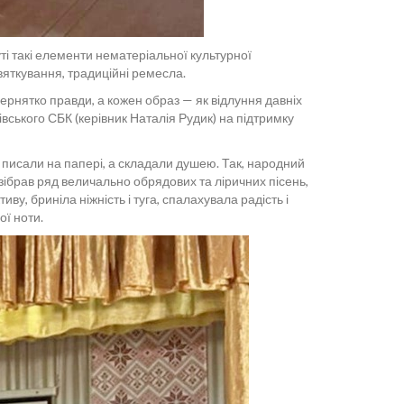
ті такі елементи нематеріальної культурної
вяткування, традиційні ремесла.
зернятко правди, а кожен образ — як відлуння давніх
вського СБК (керівник Наталія Рудик) на підтримку
не писали на папері, а складали душею. Так, народний
зібрав ряд величально обрядових та ліричних пісень,
ву, бриніла ніжність і туга, спалахувала радість і
ої ноти.