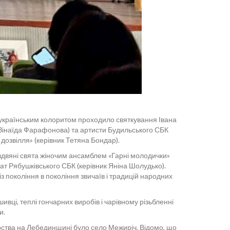
 українським колоритом проходило святкування Івана
 Зінаїда Фарафонова) та артисти Будильського СБК
дозвілля» (керівник Тетяна Бондар).
іздвяні свята жіночим ансамблем «Гарні молодички»
чат Рябушківського СБК (керівник Яніна Шолудько).
з покоління в покоління звичаїв і традицій народних
ці, теплі гончарних виробів і чарівному різьбленні
и.
рства на Лебединщині було село Межиріч. Відомо, що