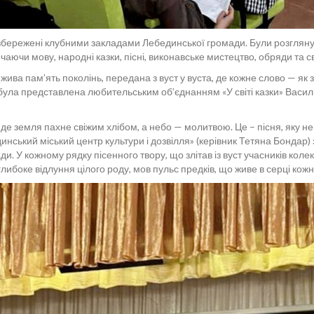
а збережені клубними закладами Лебединської громади. Були розгляну
аючи мову, народні казки, пісні, виконавське мистецтво, обряди та с
жива пам’ять поколінь, передана з вуст у вуста, де кожне слово — як 
 була представлена любительським об’єднанням «У світі казки» Василі
м, де земля пахне свіжим хлібом, а небо — молитвою. Це – пісня, яку 
ський міський центр культури і дозвілля» (керівник Тетяна Бондар) 
. У кожному рядку пісенного твору, що злітав із вуст учасників колекти
либоке відлуння цілого роду, мов пульс предків, що живе в серці кожн