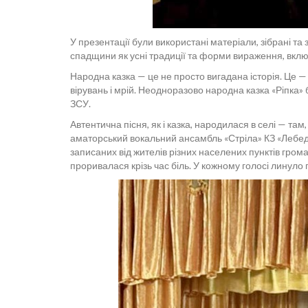
У презентації були використані матеріали, зібрані т
спадщини як усні традиції та форми вираження, включ
Народна казка — це не просто вигадана історія. Це — 
вірувань і мрій. Неодноразово народна казка «Ріпка»
ЗСУ.
Автентична пісня, як і казка, народилася в селі — та
аматорський вокальний ансамбль «Стріла» КЗ «Лебедин
записаних від жителів різних населених пунктів громади
проривалася крізь час біль. У кожному голосі линуло г