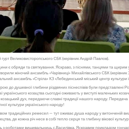
гурт Великовисторопського СБК (керівник Андрій Павлов).
ини є обряди та святкування. Яскраво, з піснями, танцями та щирим
ворили жіночий ансамбль «Чарівниці» Михайлівського СБК (керівник
льний ансамбль «Стріла» КЗ «Лебединський міський центр культури і 
трою до душевної глибини різдвяних піснеспівів були представлені Р
аї українського козацтва сьогодні оживають у виступі маленьких коза
 козацький дух, передаючи славні традиції нашого народу. Передача і
ної культури українського народу!
м традиційних ремесел — тут оживає душа народу у витонченій вишив
тва, де кожна річ несе в собі тепло серця та глибину вікової культур
ись з роботами вишивальниць с.Василівка. Яскравим прикладом гонча