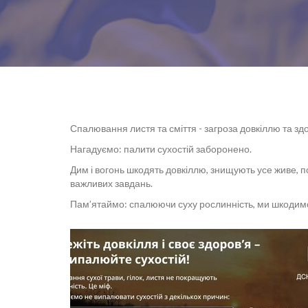
Спалювання листя та сміття - загроза довкіллю та зд
Нагадуємо: палити сухостій заборонено.
Дим і вогонь шкодять довкіллю, знищують усе живе, п
важливих завдань.
Пам’ятаймо: спалюючи суху рослинність, ми шкодимо 