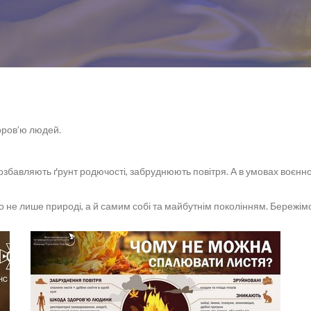
оров’ю людей.
озбавляють ґрунт родючості, забруднюють повітря. А в умовах воєнно
не лише природі, а й самим собі та майбутнім поколінням. Бережімо