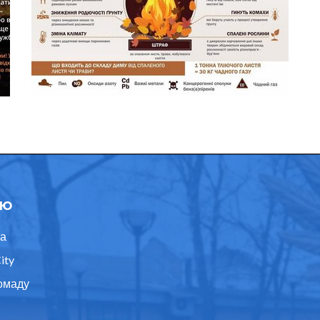
ю
а
ity
омаду