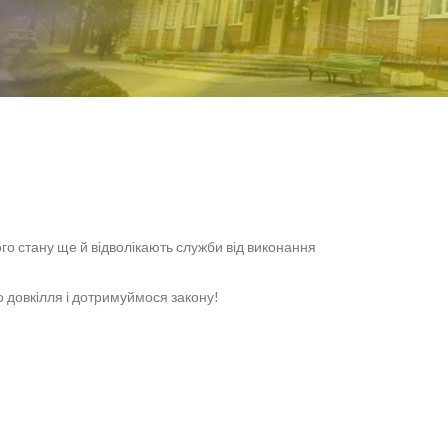
го стану ще й відволікають служби від виконання
 довкілля і дотримуймося закону!