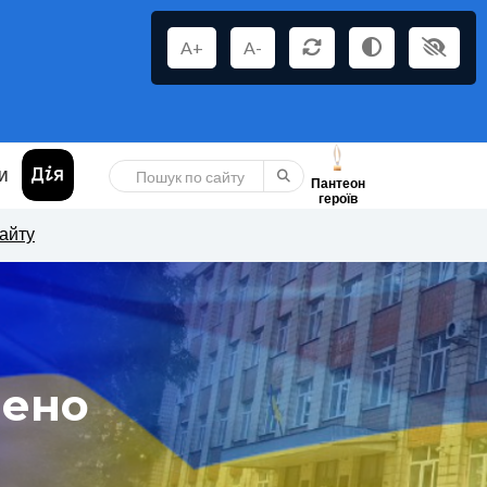
A+
A-
И
Пантеон
героїв
сайту
нено