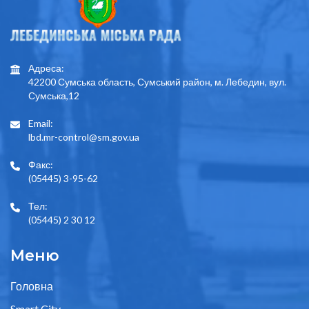
Адреса:
42200 Сумська область, Сумський район, м. Лебедин, вул.
Сумська,12
Email:
lbd.mr-control@sm.gov.ua
Факс:
(05445) 3-95-62
Тел:
(05445) 2 30 12
Меню
Головна
Smart City