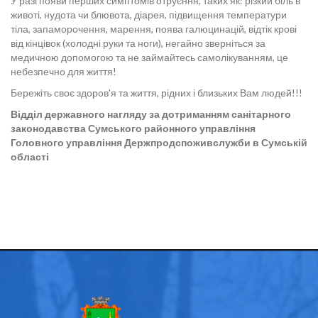
У разі появи перших симптомів отруєння, таких як: різкий біль в
животі, нудота чи блювота, діарея, підвищення температури
тіла, запаморочення, марення, поява галюцинацій, відтік крові
від кінцівок (холодні руки та ноги), негайно зверніться за
медичною допомогою та не займайтесь самолікуванням, це
небезпечно для життя!
Бережіть своє здоров'я та життя, рідних і близьких Вам людей!!!
Відділ державного нагляду за дотриманням санітарного
законодавства Сумського районного управління
Головного управління Держпродспоживслужби
в Сумській
області