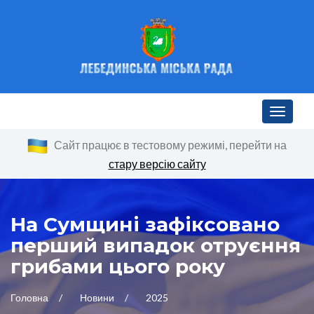
Toggle n
Сайт працює в тестовому режимі, перейти на
стару версію сайту
На Сумщині зафіксовано
перший випадок отруєння
грибами цього року
Головна
Новини
2025