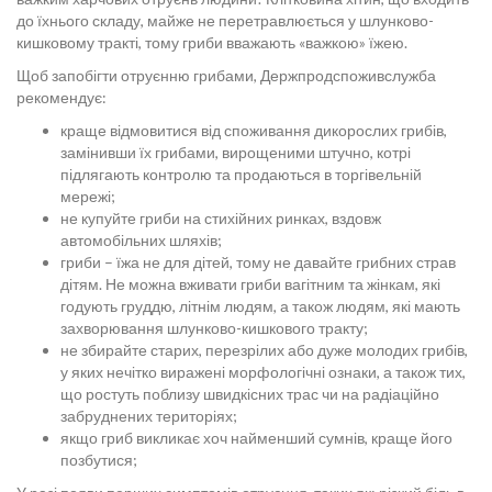
до їхнього складу, майже не перетравлюється у шлунково-
кишковому тракті, тому гриби вважають «важкою» їжею.
Щоб запобігти отруєнню грибами, Держпродспоживслужба
рекомендує:
краще відмовитися від споживання дикорослих грибів,
замінивши їх грибами, вирощеними штучно, котрі
підлягають контролю та продаються в торгівельній
мережі;
не купуйте гриби на стихійних ринках, вздовж
автомобільних шляхів;
гриби – їжа не для дітей, тому не давайте грибних страв
дітям. Не можна вживати гриби вагітним та жінкам, які
годують груддю, літнім людям, а також людям, які мають
захворювання шлунково-кишкового тракту;
не збирайте старих, перезрілих або дуже молодих грибів,
у яких нечітко виражені морфологічні ознаки, а також тих,
що ростуть поблизу швидкісних трас чи на радіаційно
забруднених територіях;
якщо гриб викликає хоч найменший сумнів, краще його
позбутися;