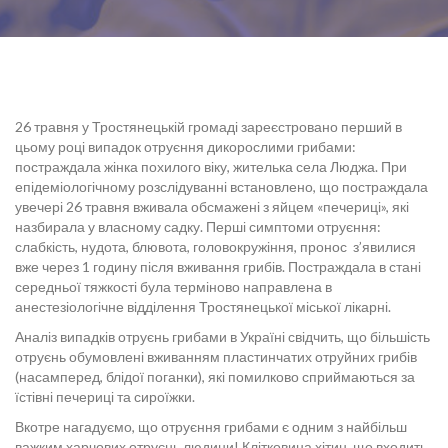
26 травня у Тростянецькій громаді зареєстровано перший в
цьому році випадок отруєння дикорослими грибами:
постраждала жінка похилого віку, жителька села Люджа. При
епідеміологічному розслідуванні встановлено, що постраждала
увечері 26 травня вживала обсмажені з яйцем «печериці», які
назбирала у власному садку. Перші симптоми отруєння:
слабкість, нудота, блювота, головокружіння, пронос з’явилися
вже через 1 годину після вживання грибів. Постраждала в стані
середньої тяжкості була терміново направлена в
анестезіологічне відділення Тростянецької міської лікарні.
Аналіз випадків отруєнь грибами в Україні свідчить, що більшість
отруєнь обумовлені вживанням пластинчатих отруйних грибів
(насамперед, блідої поганки), які помилково сприймаються за
їстівні печериці та сироїжки.
Вкотре нагадуємо, що отруєння грибами є одним з найбільш
важким харчових отруєнь людини! Клітковина хітин, що входить