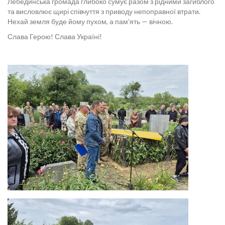
Лебединська громада глибоко сумує разом з рідними загиблого
та висловлює щирі співчуття з приводу непоправної втрати.
Нехай земля буде йому пухом, а пам’ять — вічною.
Слава Герою! Слава Україні!