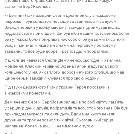
історію нашого краю. Світла пам’ять і вічна шана йому, -
зазначив Ігор Ячменьов.
- «Дем’ян» (так називали Сергія Дем’яненка у військовому
підрозділі) був солдатом не лише за званням, а й за духом.
Завжди перший у важку хвилину, завжди підтримував інших,
надихав своїм прикладом. Він був ніби нашим талісманом, бо не
раз у тяжких боях прикривав нас собою, рятував життя сотням
бійців, і ми знали, якщо він з нами на черговому бойовому
завданні, то все буде добре, - розповідали побратими.
У школі, де навчався Сергій Дем’яненко, сьогодні — хвилина
мовчання. Класний керівник Оксана Гапон згадувала свого
колишнього учня, як світлого, доброзичливого хлопця, що мав
щире серце, завжди піклувався про свою родину.
Під звуки Державного Гімну України Героя поховали із
військовими почестями.
Дем’яненко Сергій Сергійович залишив по собі світлу пам'ять —
у серцях рідних, друзів, побратимів та всіх, хто його знав. Він був
прикладом мужності та сили духу. Вдома на нього чекали
дружина та троє неповнолітніх дітей. Сьогодні їхні серця
наповнені болем, а душі — невимовною тугою.