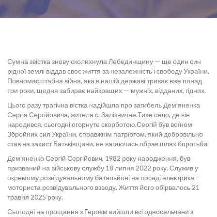
Сумна звістка знову сколихнула Лебединщину — ще один син
рідної землі віддав своє життя за незалежність і свободу України.
Повномасштабна війна, яка в нашій державі триває вже понад
три роки, щодня забирає найкращих — мужніх, відданих, гідних.
Цього разу трагічна вістка надійшла про загибель Дем’яненка
Сергія Сергійовича, жителя с. Залізничне.Тихе село, де він
народився, сьогодні огорнуте скорботою.Сергій був воїном
Збройних сил України, справжнім патріотом, який добровільно
став на захист Батьківщини, не вагаючись обрав шлях боротьби.
Дем’яненко Сергій Сергійович, 1982 року народження, був
призваний на військову службу 18 липня 2022 року. Служив у
окремому розвідувальному батальйоні на посаді електрика –
моториста розвідувального взводу. Життя його обірвалось 21
травня 2025 року.
Сьогодні на прощання з Героєм вийшли всі односельчани з