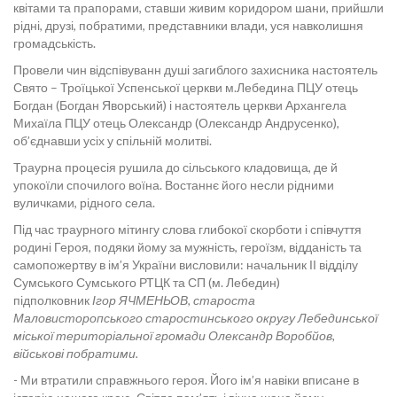
квітами та прапорами, ставши живим коридором шани, прийшли
рідні, друзі, побратими, представники влади, уся навколишня
громадськість.
Провели чин відспівуванн душі загиблого захисника настоятель
Свято – Троїцької Успенської церкви м.Лебедина ПЦУ отець
Богдан (Богдан Яворський) і настоятель церкви Архангела
Михаїла ПЦУ отець Олександр (Олександр Андрусенко),
об’єднавши усіх у спільній молитві.
Траурна процесія рушила до сільського кладовища, де й
упокоїли спочилого воїна. Востаннє його несли рідними
вуличками, рідного села.
Під час траурного мітингу слова глибокої скорботи і співчуття
родині Героя, подяки йому за мужність, героїзм, відданість та
самопожертву в ім’я України висловили: начальник ІІ відділу
Сумського Сумського РТЦК та СП (м. Лебедин)
підполковник
Ігор ЯЧМЕНЬОВ, староста
Маловисторопського старостинського округу Лебединської
міської територіальної громади Олександр Воробйов,
військові побратими.
- Ми втратили справжнього героя. Його ім’я навіки вписане в