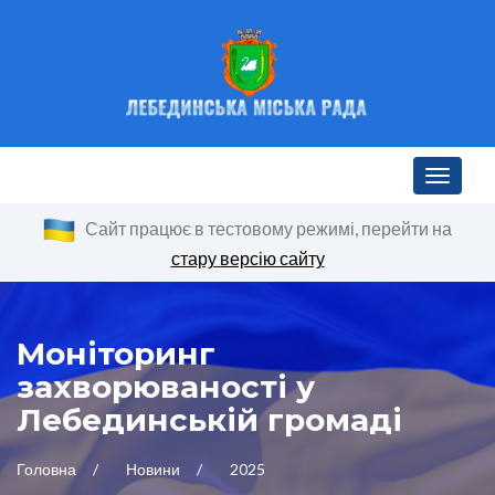
Toggle n
Сайт працює в тестовому режимі, перейти на
стару версію сайту
Моніторинг
захворюваності у
Лебединській громаді
Головна
Новини
2025