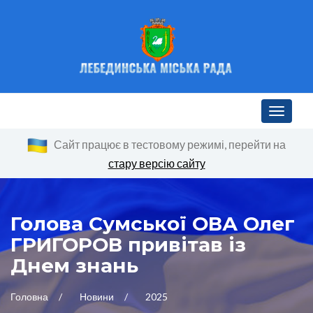
Toggle n
Сайт працює в тестовому режимі, перейти на
стару версію сайту
Голова Сумської ОВА Олег
ГРИГОРОВ привітав із
Днем знань
Головна
Новини
2025