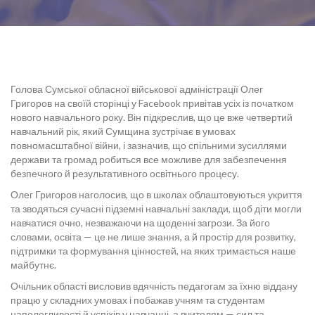
Голова Сумської обласної військової адміністрації Олег
Григоров на своїй сторінці у Facebook привітав усіх із початком
нового навчального року. Він підкреслив, що це вже четвертий
навчальний рік, який Сумщина зустрічає в умовах
повномасштабної війни, і зазначив, що спільними зусиллями
держави та громад робиться все можливе для забезпечення
безпечного й результативного освітнього процесу.
Олег Григоров наголосив, що в школах облаштовуються укриття
та зводяться сучасні підземні навчальні заклади, щоб діти могли
навчатися очно, незважаючи на щоденні загрози. За його
словами, освіта — це не лише знання, а й простір для розвитку,
підтримки та формування цінностей, на яких тримається наше
майбутнє.
Очільник області висловив вдячність педагогам за їхню віддану
працю у складних умовах і побажав учням та студентам
наполегливості й успіхів у навчанні, а вчителям — сил та