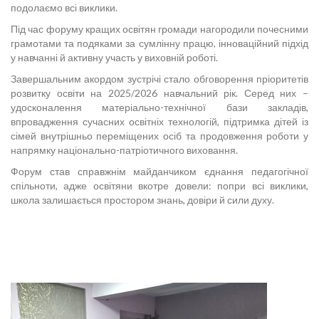
подолаємо всі виклики.
Під час форуму кращих освітян громади нагородили почесними
грамотами та подяками за сумлінну працю, інноваційний підхід
у навчанні й активну участь у виховній роботі.
Завершальним акордом зустрічі стало обговорення пріоритетів
розвитку освіти на 2025/2026 навчальний рік. Серед них –
удосконалення матеріально-технічної бази закладів,
впровадження сучасних освітніх технологій, підтримка дітей із
сімей внутрішньо переміщених осіб та продовження роботи у
напрямку національно-патріотичного виховання.
Форум став справжнім майданчиком єднання педагогічної
спільноти, адже освітяни вкотре довели: попри всі виклики,
школа залишається простором знань, довіри й сили духу.