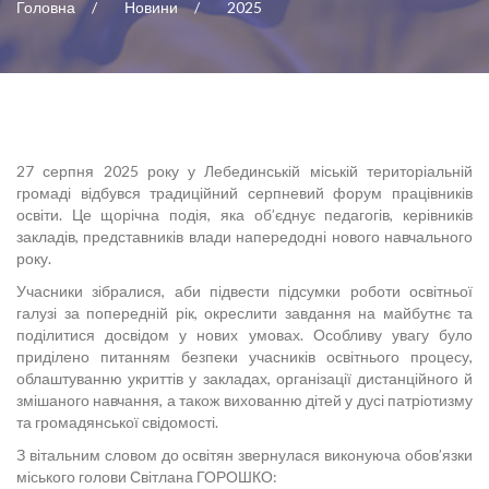
Головна
Новини
2025
27 серпня 2025 року у Лебединській міській територіальній
громаді відбувся традиційний серпневий форум працівників
освіти. Це щорічна подія, яка об’єднує педагогів, керівників
закладів, представників влади напередодні нового навчального
року.
Учасники зібралися, аби підвести підсумки роботи освітньої
галузі за попередній рік, окреслити завдання на майбутнє та
поділитися досвідом у нових умовах. Особливу увагу було
приділено питанням безпеки учасників освітнього процесу,
облаштуванню укриттів у закладах, організації дистанційного й
змішаного навчання, а також вихованню дітей у дусі патріотизму
та громадянської свідомості.
З вітальним словом до освітян звернулася виконуюча обов’язки
міського голови Світлана ГОРОШКО: