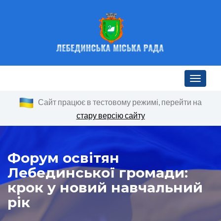
Toggle n
Сайт працює в тестовому режимі, перейти на
стару версію сайту
Форум освітян
Лебединської громади:
крок у новий навчальний
рік