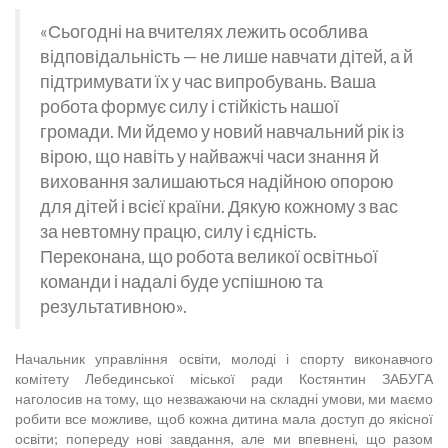
«Сьогодні на вчителях лежить особлива
відповідальність — не лише навчати дітей, а й
підтримувати їх у час випробувань. Ваша
робота формує силу і стійкість нашої
громади. Ми йдемо у новий навчальний рік із
вірою, що навіть у найважчі часи знання й
виховання залишаються надійною опорою
для дітей і всієї країни. Дякую кожному з вас
за невтомну працю, силу і єдність.
Переконана, що робота великої освітньої
команди і надалі буде успішною та
результативною».
Начальник управління освіти, молоді і спорту виконавчого
комітету Лебединської міської ради Костянтин ЗАБУГА
наголосив на тому, що незважаючи на складні умови, ми маємо
робити все можливе, щоб кожна дитина мала доступ до якісної
освіти; попереду нові завдання, але ми впевнені, що разом