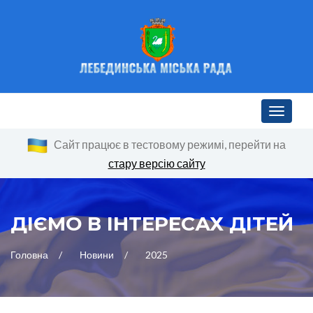
Toggle n
Сайт працює в тестовому режимі, перейти на
стару версію сайту
ДІЄМО В ІНТЕРЕСАХ ДІТЕЙ
Головна
Новини
2025