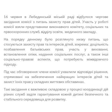
16 червня в Лебединській міській раді відбулося чергове
засідання комісії з питань захисту прав дітей. Участь у роботі
комісії взяли представники виконавчого комітету, соціальних та
првоохоронних служб, відділу освіти, медичного закладу.
На порядку денному було розглянуто низку питань, що
стосуються захисту прав та інтересів дітей, зокрема: доцільність
позбавлення батьківських прав, участь у вихованні,
встановлення опіки, надання соціальних послуг, а також інші
соціально-правові аспекти, що потребують міжвідомчого
підходу.
Під час обговорення члени комісії ухвалили відповідні рішення,
спрямовані на забезпечення найкращих інтересів дітей та
захист їхніх прав у складних життєвих обставинах.
Такі засідання є важливою складовою у процесі координації дій
різних служб задля гарантування кожній дитині безпечного та
стабільного середовища для розвитку.