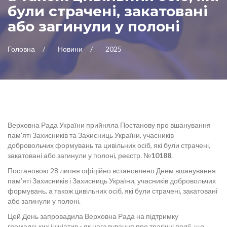
були страчені, закатовані
або загинули у полоні
Головна
Новини
2025
Верховна Рада України прийняла Постанову про вшанування
пам’яті Захисників та Захисниць України, учасників
добровольчих формувань та цивільних осіб, які були страчені,
закатовані або загинули у полоні, реєстр. №
10188
.
Постановою 28 липня офіційно встановлено Днем вшанування
пам’яті Захисників і Захисниць України, учасників добровольчих
формувань, а також цивільних осіб, які були страчені, закатовані
або загинули у полоні.
Цей День запровадила Верховна Рада на підтримку
громадських ініціатив - як нагадування про трагічні події, що