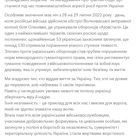
сталися під час повномасштабної агресії росії проти України.
Особливе значення має ніч з 28 на 29 липня 2022 року - день,
коли російські війська здійснили обстріл Волноваської виправної
колонії біля Оленівки, де утримували оборонців «Азовсталі». Це
один з найжахливіших терактів, скоєних росією щодо
полонених: щонайменше 53 українські захисники загинули, ще
понад 130 отримали поранення різного ступеня тяжкості.
Злочин проти українських оборонців став грубим порушенням
норм міжнародного гуманітарного права, яке чітко регламентує
гуманне поводження з військовополоненими та зобов’язує
державу, яка їх утримує, забезпечувати їхню безпеку та життя.
Ми згадуємо тих, хто віддав життя за Україну. Тих, хто не дожив
до перемоги, але наближає її своїм героїзмом.
Навіть у нелюдських умовах неволі чи полону українці
зберігають віру й надію.
Їхня незламність – це приклад для всіх нас і виклик для ворога,
який не здатен зламати нашу волю.
Вічна пам'ять всім українським військовослужбовцям,
учасникам добровольчих формувань та цивільним особам, які
загинули у полоні в боротьбі за незалежність, суверенітет і
територіальну цілісність України, стали жертвами жорстокого