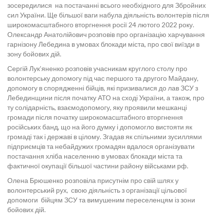
зосередилися на постачанні всього необхідного для Збройних
сил України. Ще більшої ваги набула діяльність волонтерів після
широкомасштабного вторгнення росії 24 лютого 2022 року.
Олександр Анатолійович розповів про організацію харчування
гарнізону Лебедина в умовах блокади міста, про свої виїзди в
зону бойових дій.
Сергій Лук’яненко розповів учасникам круглого столу про
волонтерську допомогу під час першого та другого Майдану,
допомогу в спорядженні бійців, які призивалися до лав ЗСУ з
Лебединщини після початку АТО на сході України, а також, про
ту солідарність, взаємодопомогу, яку проявили мешканці
громади після початку широкомасштабного вторгнення
російських банд, що на його думку і допомогло вистояти як
громаді так і державі в цілому. Згадав як спільними зусиллями
підприємців та небайдужих громадян вдалося організувати
постачання хліба населенню в умовах блокади міста та
фактичної окупації більшої частини району військами рф.
Олена Брюшенко розповіла присутнім про свій шлях у
волонтерський рух, свою діяльність з організації цільової
допомоги бійцям ЗСУ та вимушеним переселенцям із зони
бойових дій.