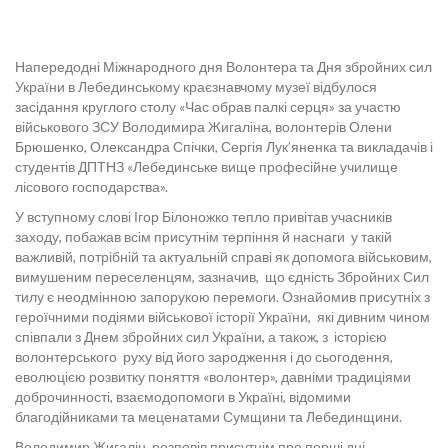
Напередодні Міжнародного дня Волонтера та Дня збройних сил
України в Лебединському краєзнавчому музеї відбулося
засідання круглого столу «Час обрав палкі серця» за участю
військового ЗСУ Володимира Жигаліна, волонтерів Олени
Брюшенко, Олександра Спічки, Сергія Лук’яненка та викладачів і
студентів ДПТНЗ «Лебединське вище професійне училище
лісового господарства».
У вступному слові Ігор Білоножко тепло привітав учасників
заходу, побажав всім присутнім терпіння й наснаги у такій
важливій, потрібній та актуальній справі як допомога військовим,
вимушеним переселенцям, зазначив, що єдність Збройних Сил
тилу є неодмінною запорукою перемоги. Ознайомив присутніх з
героїчними подіями військової історії України, які дивним чином
співпали з Днем збройних сил України, а також, з історією
волонтерського руху від його зародження і до сьогодення,
еволюцією розвитку поняття «волонтер», давніми традиціями
доброчинності, взаємодопомоги в Україні, відомими
благодійниками та меценатами Сумщини та Лебединщини.
Володимир Жигалін розповів присутнім про перші дні