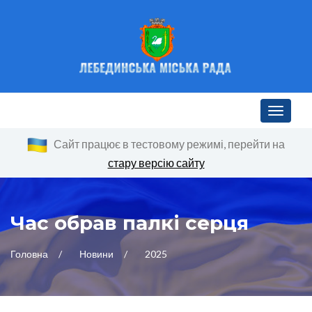
Toggle n
Сайт працює в тестовому режимі, перейти на
стару версію сайту
Час обрав палкі серця
Головна
Новини
2025