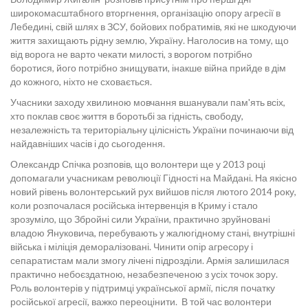
широкомасштабного вторгнення, організацію опору агресії в
Лебедині, свій шлях в ЗСУ, бойових побратимів, які не шкодуючи
життя захищають рідну землю, Україну. Наголосив на тому, що
від ворога не варто чекати милості, з ворогом потрібно
боротися, його потрібно знищувати, інакше війна прийде в дім
до кожного, ніхто не сховається.
Учасники заходу хвилиною мовчання вшанували пам'ять всіх,
хто поклав своє життя в боротьбі за гідність, свободу,
незалежність та територіальну цілісність України починаючи від
найдавніших часів і до сьогодення.
Олександр Спічка розповів, що волонтери ще у 2013 році
допомагали учасникам революції Гідності на Майдані. На якісно
новий рівень волонтерський рух вийшов після лютого 2014 року,
коли розпочалася російська інтервенція в Криму і стало
зрозуміло, що Збройні сили України, практично зруйновані
владою Януковича, перебувають у жалюгідному стані, внутрішні
війська і міліція деморалізовані. Чинити опір агресору і
сепаратистам мали змогу лічені підрозділи. Армія залишилася
практично небоєздатною, незабезпеченою з усіх точок зору.
Роль волонтерів у підтримці української армії, після початку
російської агресії, важко переоцінити. В той час волонтери