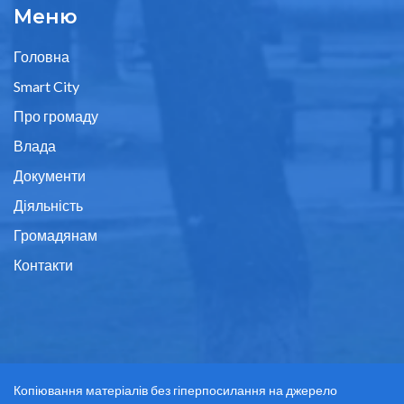
Меню
Головна
Smart City
Про громаду
Влада
Документи
Діяльність
Громадянам
Контакти
Копіювання матеріалів без гіперпосилання на джерело