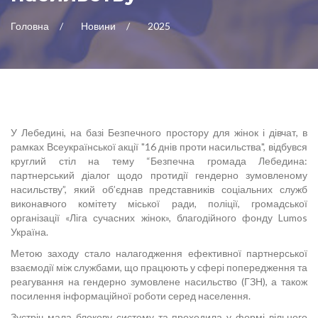
Головна
Новини
2025
У Лебедині, на базі Безпечного простору для жінок і дівчат, в
рамках Всеукраїнської акції "16 днів проти насильства", відбувся
круглий стіл на тему “Безпечна громада Лебедина:
партнерський діалог щодо протидії гендерно зумовленому
насильству”, який об’єднав представників соціальних служб
виконавчого комітету міської ради, поліції, громадської
організації «Ліга сучасних жінок», благодійного фонду Lumos
Україна.
Метою заходу стало налагодження ефективної партнерської
взаємодії між службами, що працюють у сфері попередження та
реагування на гендерно зумовлене насильство (ГЗН), а також
посилення інформаційної роботи серед населення.
Зустріч мала блокову систему та проходила у формі вільного