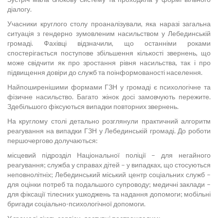
діалогу.
Учасники круглого столу проаналізували, яка наразі загальна
ситуація з гендерно зумовленим насильством у Лебединській
громаді. Фахівці відзначили, що останніми роками
спостерігається поступове збільшення кількості звернень, що
може свідчити як про зростання рівня насильства, так і про
підвищення довіри до служб та поінформованості населення.
Найпоширенішими формами ГЗН у громаді є психологічне та
фізичне насильство. Багато жінок досі замовчують пережите.
Здебільшого фіксуються випадки повторних звернень.
На круглому столі детально розглянули практичний алгоритм
реагування на випадки ГЗН у Лебединській громаді. До роботи
першочергово долучаються:
місцевий підрозділ Національної поліції – для негайного
реагування; служба у справах дітей – у випадках, що стосуються
неповнолітніх; Лебединський міський центр соціальних служб –
для оцінки потреб та подальшого супроводу; медичні заклади –
для фіксації тілесних ушкоджень та надання допомоги; мобільні
бригади соціально-психологічної допомоги.