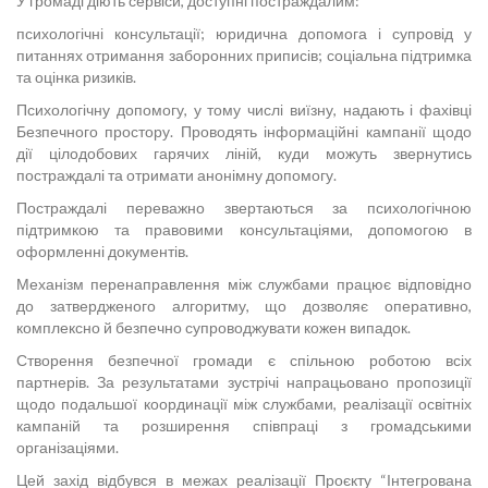
У громаді діють сервіси, доступні постраждалим:
психологічні консультації; юридична допомога і супровід у
питаннях отримання заборонних приписів; соціальна підтримка
та оцінка ризиків.
Психологічну допомогу, у тому числі виїзну, надають і фахівці
Безпечного простору. Проводять інформаційні кампанії щодо
дії цілодобових гарячих ліній, куди можуть звернутись
постраждалі та отримати анонімну допомогу.
Постраждалі переважно звертаються за психологічною
підтримкою та правовими консультаціями, допомогою в
оформленні документів.
Механізм перенаправлення між службами працює відповідно
до затвердженого алгоритму, що дозволяє оперативно,
комплексно й безпечно супроводжувати кожен випадок.
Створення безпечної громади є спільною роботою всіх
партнерів. За результатами зустрічі напрацьовано пропозиції
щодо подальшої координації між службами, реалізації освітніх
кампаній та розширення співпраці з громадськими
організаціями.
Цей захід відбувся в межах реалізації Проєкту “Інтегрована