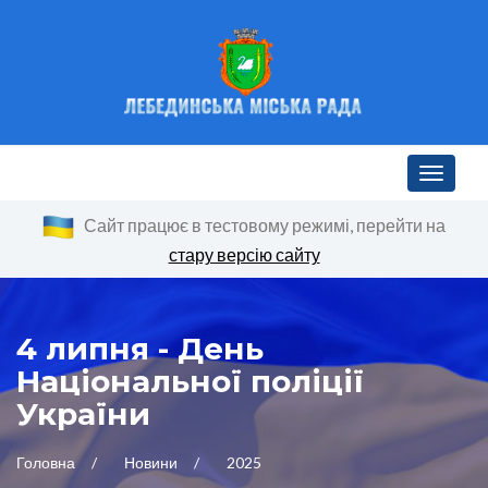
Toggle n
Сайт працює в тестовому режимі, перейти на
стару версію сайту
4 липня - День
Національної поліції
України
Головна
Новини
2025