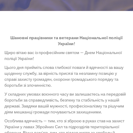
Шановні працівники та ветерани Національної поліції
України!
Щиро вітаю вас із професійним святом — Днем Національної
поліції України!
Цього дня прийміть слова глибокої поваги й вдячності за вашу
щоденну службу, за вірність присязі та незламну позицію у
справі захисту громадян, охорони громадського порядку та
боротьби зі злочинністю.
У складних умовах воєнного часу ви залишаєтесь на передовій
боротьби за справедливість, безпеку та стабільність у нашій
державі. Завдяки вашій мужності, професіоналізму та рішучим
діям мешканці громади почуваються захищеними.
Особлива вдячність — тим, хто зі зброєю в руках став на захист
України у лавах Збройних Сил та підрозділів територіальної
оборони. Вічна пам’ять тим, хто віддав життя за свободу й