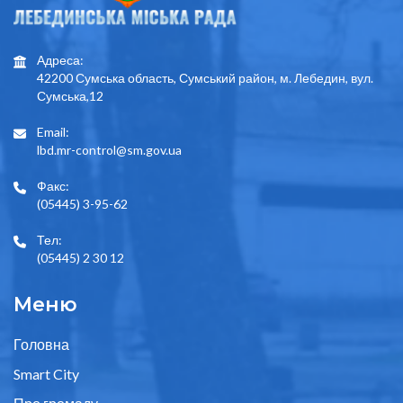
Адреса:
42200 Сумська область, Сумський район, м. Лебедин, вул.
Сумська,12
Email:
lbd.mr-control@sm.gov.ua
Факс:
(05445) 3-95-62
Тел:
(05445) 2 30 12
Меню
Головна
Smart City