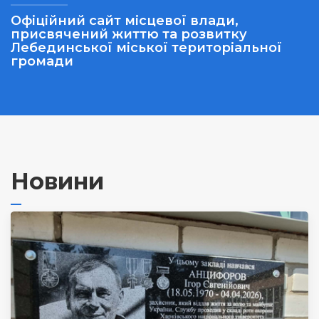
Офіційний сайт місцевої влади,
присвячений життю та розвитку
Лебединської міської територіальної
громади
Новини