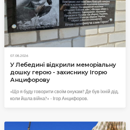
07.08.2026
У Лебедині відкрили меморіальну
дошку герою - захиснику Ігорю
Анцифорову
«Що я буду говорити своїм онукам? Де був їхній дід,
коли йшла війна?» - Ігор Анцифоров.