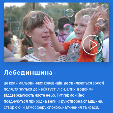
Лебединщина -
це край мальовничих краєвидів, де хвилюються золоті
поля, тягнуться до неба густі ліси, а тихі водойми
віддзеркалюють чисте небо. Тут гармонійно
поєднуються природна велич і рукотворна спадщина,
створюючи атмосферу спокою, натхнення та краси.