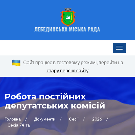
Toggle n
Сайт працює в тестовому режимі, перейти на
стару версію сайту
Робота постійних
депутатських комісій
Головна
Документи
Сесії
2026
Сесія 74-та