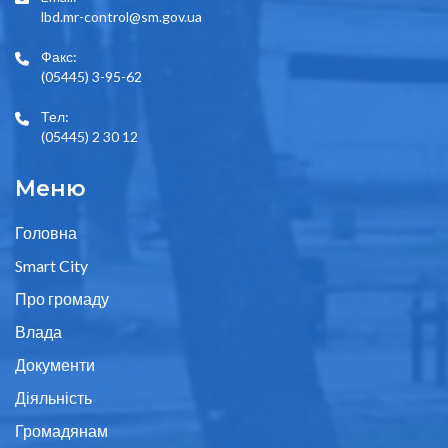
lbd.mr-control@sm.gov.ua
Факс:
(05445) 3-95-62
Тел:
(05445) 2 30 12
Меню
Головна
Smart City
Про громаду
Влада
Документи
Діяльність
Громадянам