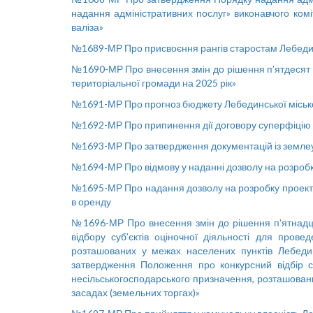
надання адміністративних послуг» виконавчого комі
валіза»
№1689-МР Про присвоєння рангів старостам Лебедин
№1690-МР Про внесення змін до рішення п’ятдесят с
територіальної громади на 2025 рік»
№1691-МР Про прогноз бюджету Лебединської місько
№1692-МР Про припинення дії договору суперфіцію
№1693-МР Про затвердження документацій із земле
№1694-МР Про відмову у наданні дозволу на розроб
№1695-МР Про надання дозволу на розробку проекті
в оренду
№1696-МР Про внесення змін до рішення п’ятнадцят
відбору суб’єктів оціночної діяльності для пров
розташованих у межах населених пунктів Лебедин
затвердження Положення про конкурсний відбір су
несільськогосподарського призначення, розташовани
засадах (земельних торгах)»