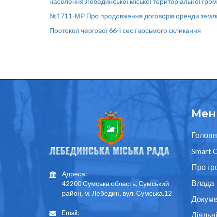
населення Лебединської міської територіальної гро
№1711-МР Про продовження договорів оренди земл
Протокол чергової 66-ї сесії восьмого скликання
Мен
Головн
Smart C
Про гр
Адреса:
Влада
42200 Сумська область, Сумський
район, м. Лебедин, вул. Сумська,12
Докуме
Email:
Діяльн