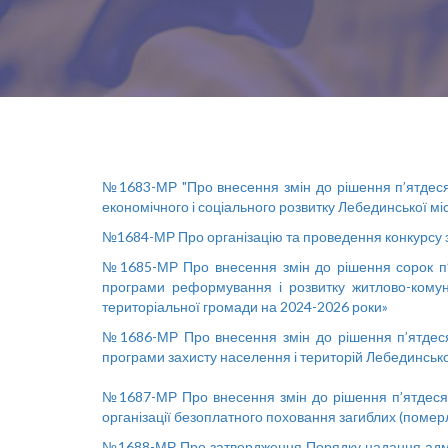
№1683-МР "Про внесення змін до рішення п’ятдеся
економічного і соціального розвитку Лебединської міс
№1684-МР
Про організацію та проведення конкурсу 
№1685-МР Про внесення змін до рішення сорок п’я
програми реформування і розвитку житлово-комун
територіальної громади на 2024-2026 роки»
№1686-МР Про внесення змін до рішення п’ятдесят
програми захисту населення і територій Лебединсько
№1687-МР Про внесення змін до рішення п’ятдесят
організації безоплатного поховання загиблих (помер
№1688-МР Про затвердження Порядку надання адміні