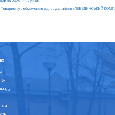
мади на 2025-2027 роки»
і Товариству з обмеженою відповідальністю «ЛЕБЕДИНСЬКИЙ КОМ
ю
а
ity
омаду
нти
ість