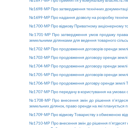
№1697-МР Про прийняття у комунальну власність Леб
№1698-МР Про затвердження технічних документацій 
№1699-МР Про надання дозволу на розробку технічно
№1700-МР
Про відмову Приватному акціонерному то
№1701-МР Про затвердження умов продажу права ор
земельними ділянками для ведення товарного сільс
№1702-МР Про продовження договорів оренди землі
№1703-МР Про продовження договору оренди землі
№1704-МР Про продовження договору оренди землі 
№1705-МР
Про продовження договорів оренди зем
№1706-МР Про продовження договру оренди землі 
№1707-МР
Про передачу в користування на умовах 
№1708-МР Про внесення змін до рішення п’ятдесят 
земельних ділянок, право оренди на які планується п
№1709-МР Про відмову Товариству з обмеженою від
№1710-МР Про внесення змін до рішення п’ятдесят с