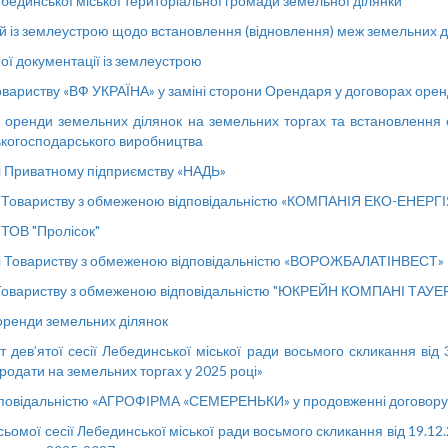
единської міської територіальної громади земельної ділянки
із землеустрою щодо встановлення (відновлення) меж земельних діля
ї документації із землеустрою
вариству «ВФ УКРАЇНА» у заміні сторони Орендаря у договорах орен
енди земельних ділянок на земельних торгах та встановлення с
ькогосподарського виробництва
 Приватному підприємству «НАДЬ»
 Товариству з обмеженою відповідальністю «КОМПАНІЯ ЕКО-ЕНЕРГІ
ТОВ "Пролісок"
лі Товариству з обмеженою відповідальністю «ВОРОЖБАЛАТІНВЕСТ»
Товариству з обмеженою відповідальністю "ЮКРЕЙН КОМПАНІ ТАУЕ
оренди земельних ділянок
дев’ятої сесії Лебединської міської ради восьмого скликання ві
родати на земельних торгах у 2025 році»
повідальністю «АГРОФІРМА «СЕМЕРЕНЬКИ» у продовженні договору о
ьомої сесії Лебединської міської ради восьмого скликання від 19.1