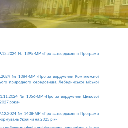
 19.12.2024 № 1395-МР «Про затвердження Програми
.02.2024 № 1084-МР «Про затвердження Комплексної
ього природного середовища Лебединської міської
 21.11.2024 № 1356-МР «Про затвердження Цільової
-2027 роки»
 19.12.2024 № 1408-МР «Про затвердження Програми
формувань України на 2025 рік»
у робочому місці адміністратора управління «Центр