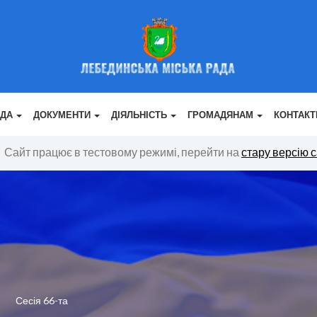
АДА
ДОКУМЕНТИ
ДІЯЛЬНІСТЬ
ГРОМАДЯНАМ
КОНТАКТ
Сайт працює в тестовому режимі, перейти на
стару версію 
Сесія 66-та