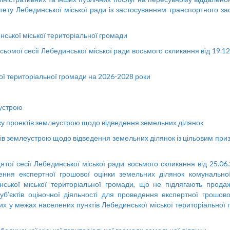
тету Лебединської міської ради із застосуванням транспортного за
ської міської територіальної громади
ьомої сесії Лебединської міської ради восьмого скликання від 19.
ї територіальної громади на 2026-2028 роки
устрою
ку проектів землеустрою щодо відведення земельних ділянок
в землеустрою щодо відведення земельних ділянок із цільовим приз
ої сесії Лебединської міської ради восьмого скликання від 25.06
едення експертної грошової оцінки земельних ділянок комунальної
ської міської територіальної громади, що не підлягають продаж
б’єктів оціночної діяльності для проведення експертної грошово
х у межах населених пунктів Лебединської міської територіальної