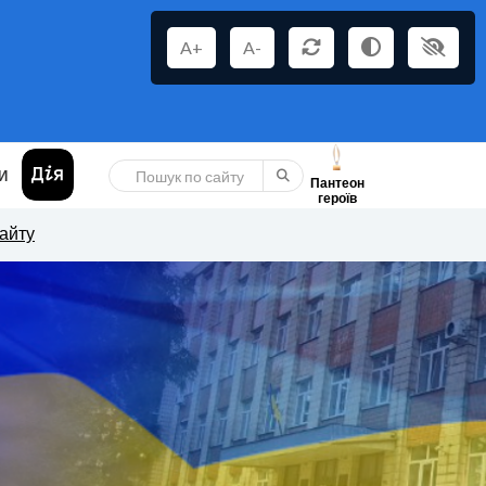
A+
A-
И
Пантеон
героїв
сайту