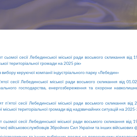
т сьомої сесії Лебединської міської ради восьмого скликання від
ької територіальної громади на 2025 рік»
з вибору керуючої компанії індустріального парку «Лебедин»
тої сесії Лебединської міської ради восьмого скликання від 01
ального господарства, енергозбереження та охорони навколишн
 п’ятої сесії Лебединської міської ради восьмого скликання від
ї міської територіальної громади від надзвичайних ситуацій на 2025
 сьомої сесії Лебединської міської ради восьмого скликання від
лих) військовослужбовців Збройних Сил України та інших військових 
стративних та інших публічних послуг на пересувному віддаленом