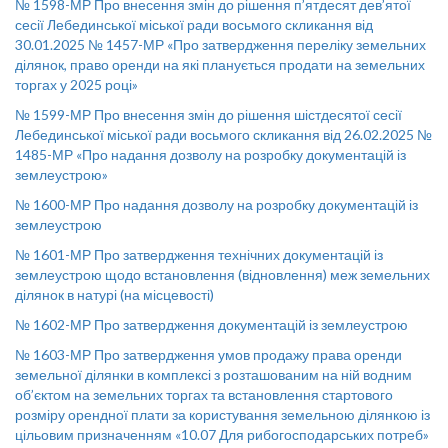
№ 1598-МР Про внесення змін до рішення п’ятдесят дев’ятої
сесії Лебединської міської ради восьмого скликання від
30.01.2025 № 1457-МР «Про затвердження переліку земельних
ділянок, право оренди на які планується продати на земельних
торгах у 2025 році»
№ 1599-МР Про внесення змін до рішення шістдесятої сесії
Лебединської міської ради восьмого скликання від 26.02.2025 №
1485-МР «Про надання дозволу на розробку документацій із
землеустрою»
№ 1600-МР Про надання дозволу на розробку документацій із
землеустрою
№ 1601-МР Про затвердження технічних документацій із
землеустрою щодо встановлення (відновлення) меж земельних
ділянок в натурі (на місцевості)
№ 1602-МР Про затвердження документацій із землеустрою
№ 1603-МР Про затвердження умов продажу права оренди
земельної ділянки в комплексі з розташованим на ній водним
об’єктом на земельних торгах та встановлення стартового
розміру орендної плати за користування земельною ділянкою із
цільовим призначенням «10.07 Для рибогосподарських потреб»