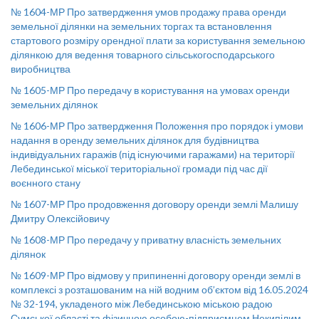
№ 1604-МР Про затвердження умов продажу права оренди
земельної ділянки на земельних торгах та встановлення
стартового розміру орендної плати за користування земельною
ділянкою для ведення товарного сільськогосподарського
виробництва
№ 1605-МР Про передачу в користування на умовах оренди
земельних ділянок
№ 1606-МР Про затвердження Положення про порядок і умови
надання в оренду земельних ділянок для будівництва
індивідуальних гаражів (під існуючими гаражами) на території
Лебединської міської територіальної громади під час дії
воєнного стану
№ 1607-МР Про продовження договору оренди землі Малишу
Дмитру Олексійовичу
№ 1608-МР Про передачу у приватну власність земельних
ділянок
№ 1609-МР Про відмову у припиненні договору оренди землі в
комплексі з розташованим на ній водним об’єктом від 16.05.2024
№ 32-194, укладеного між Лебединською міською радою
Сумської області та фізичною особою-підприємцем Некипілим