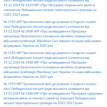
сесії Лебединської міської ради восьмого скликання від
19.12.2024 № 1410-МР «Про Програму соціального захисту
населення Лебединської міської територіальної громади на
2025-2027 роки»
№ 1592-МР Про внесення змін до рішення п’ятдесят сьомої
сесії Лебединської міської ради восьмого скликання від
19.12.2024 № 1408-МР «Про затвердження Програми
організації безоплатного поховання загиблих (померлих)
військовослужбовців Збройних Сил України та інших військових
формувань України на 2025 рік»
№ 1592-МР Про внесення змін до рішення п’ятдесят сьомої
сесії Лебединської міської ради восьмого скликання від
19.12.2024 № 1408-МР «Про затвердження Програми
організації безоплатного поховання загиблих (померлих)
військовослужбовців Збройних Сил України та інших військових
формувань України на 2025 рік»
№ 1593-МР Про внесення змін до рішення п’ятдесят сьомої
сесії Лебединської міської ради восьмого скликання від
19.12.2024 № 1406-МР «Про затвердження Програми підтримки
ветеранів війни та членів їх сімей на території Лебединської
міської територіальної громади на 2025-2027 роки»