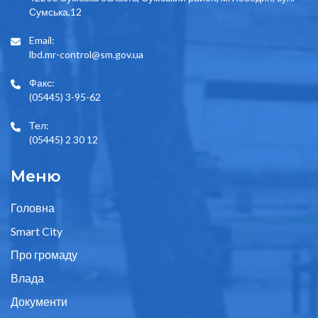
Сумська,12
Email:
lbd.mr-control@sm.gov.ua
Факс:
(05445) 3-95-62
Тел:
(05445) 2 30 12
Меню
Головна
Smart City
Про громаду
Влада
Документи