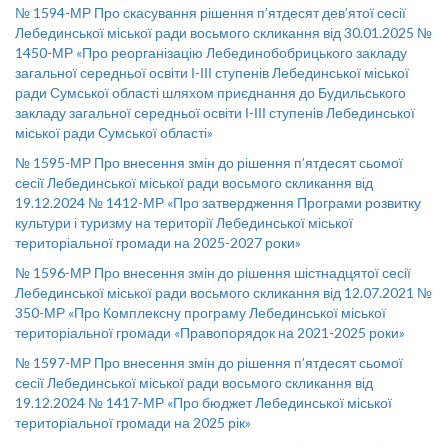
№ 1594-МР Про скасування рішення п’ятдесят дев’ятої сесії
Лебединської міської ради восьмого скликання від 30.01.2025 №
1450-МР «Про реорганізацію Лебединобобрицького закладу
загальної середньої освіти І-ІІІ ступенів Лебединської міської
ради Сумської області шляхом приєднання до Будильського
закладу загальної середньої освіти І-ІІІ ступенів Лебединської
міської ради Сумської області»
№ 1595-МР Про внесення змін до рішення п’ятдесят сьомої
сесії Лебединської міської ради восьмого скликання від
19.12.2024 № 1412-МР «Про затвердження Програми розвитку
культури і туризму на території Лебединської міської
територіальної громади на 2025-2027 роки»
№ 1596-МР Про внесення змін до рішення шістнадцятої сесії
Лебединської міської ради восьмого скликання від 12.07.2021 №
350-МР «Про Комплексну програму Лебединської міської
територіальної громади «Правопорядок на 2021-2025 роки»
№ 1597-МР Про внесення змін до рішення п’ятдесят сьомої
сесії Лебединської міської ради восьмого скликання від
19.12.2024 № 1417-МР «Про бюджет Лебединської міської
територіальної громади на 2025 рік»