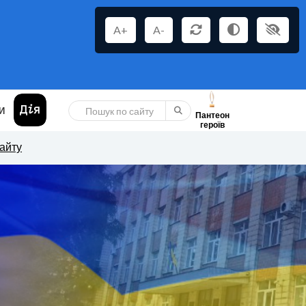
A+
A-
И
Пантеон
героїв
сайту