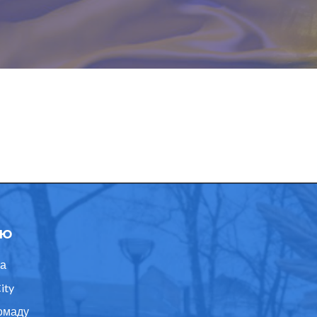
ю
а
ity
омаду