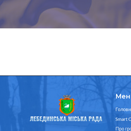
Мен
Головн
Smart C
Про гр