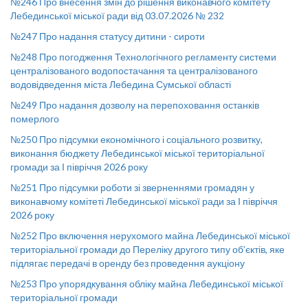
№246 Про внесення змін до рішення виконавчого комітету
Лебединської міської ради від 03.07.2026 № 232
№247 Про надання статусу дитини - сироти
№248 Про погодження Технологічного регламенту системи
централізованого водопостачання та централізованого
водовідведення міста Лебедина Сумської області
№249 Про надання дозволу на перепоховання останків
померлого
№250 Про підсумки економічного і соціального розвитку,
виконання бюджету Лебединської міської територіальної
громади за І півріччя 2026 року
№251 Про підсумки роботи зі зверненнями громадян у
виконавчому комітеті Лебединської міської ради за І півріччя
2026 року
№252 Про включення нерухомого майна Лебединської міської
територіальної громади до Переліку другого типу об’єктів, яке
підлягає передачі в оренду без проведення аукціону
№253 Про упорядкування обліку майна Лебединської міської
територіальної громади