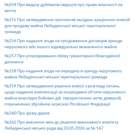
№254 Про видачу дублікатів свідоцтв про право власності на
житло
№255 Про затвердження протоколів засідань аукціонних комісій
для продажу майна Лебединської міської територіальної
громади
№256 Про надання згоди на продовження договорів оренди
нерухомого або іншого індивідуально визначеного майна
№257 Про упорядкування обліку гуманітарної (благодійної)
допомоги
№258 Про надання згоди на передачу в оренду нерухомого
майна Лебединської міської територіальної громади
№259 Про затвердження рішення комісії з розгляду питань
щодо надання компенсації за пошкоджені об’єкти нерухомого
майна внаслідок бойових дій, терористичних актів, диверсій,
спричинених збройною агресією Російської Федерації
№260 Про зрізку дерев
№261 Про внесення змін до рішення виконавчого комітету
Лебединської міської ради від 20.05.2026 за № 167