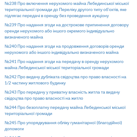
№238 Про включення нерухомого майна Лебединської міської
територіальної громади до Переліку другого типу об’єктів, яке
підлягає передачі в оренду без проведення аукціону
№239 Про надання згоди на дострокове припинення договору
оренди нерухомого або іншого окремого індивідуально
визначеного майна
№240 Про надання згоди на продовження договорів оренди
нерухомого або іншого індивідуально визначеного майна
№241 Про надання згоди на передачу в оренду нерухомого
майна Лебединської міської територіальної громади
№242 Про видачу дубліката свідоцтва про право власності на
1/2 частину житлового будинку
№243 Про передачу у приватну власність житла та видачу
свідоцтва про право власності на житло
№244 Про безоплатну передачу майна Лебединської міської
територіальної громади
№245 Про упорядкування обліку гуманітарної (благодійної)
допомоги