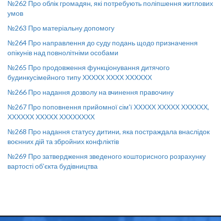
№262 Про облік громадян, які потребують поліпшення житлових
умов
№263 Про матеріальну допомогу
№264 Про направлення до суду подань щодо призначення
опікунів над повнолітніми особами
№265 Про продовження функціонування дитячого
будинкусімейного типу ХХХХХ ХХХХ ХХХХХХ
№266 Про надання дозволу на вчинення правочину
№267 Про поповнення прийомної сім’ї ХХХХХ ХХХХХ ХХХХХХ,
ХХХХХХ ХХХХХ ХХХХХХХХ
№268 Про надання статусу дитини, яка постраждала внаслідок
воєнних дій та збройних конфліктів
№269 Про затвердження зведеного кошторисного розрахунку
вартості об’єкта будівництва