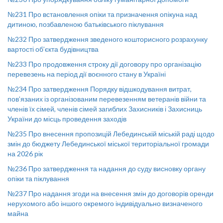
№231 Про встановлення опіки та призначення опікуна над
дитиною, позбавленою батьківського піклування
№232 Про затвердження зведеного кошторисного розрахунку
вартості об’єкта будівництва
№233 Про продовження строку дії договору про організацію
перевезень на період дії воєнного стану в Україні
№234 Про затвердження Порядку відшкодування витрат,
пов’язаних із організованим перевезенням ветеранів війни та
членів їх сімей, членів сімей загиблих Захисників і Захисниць
України до місць проведення заходів
№235 Про внесення пропозицій Лебединській міській раді щодо
змін до бюджету Лебединської міської територіальної громади
на 2026 рік
№236 Про затвердження та надання до суду висновку органу
опіки та піклування
№237 Про надання згоди на внесення змін до договорів оренди
нерухомого або іншого окремого індивідуально визначеного
майна