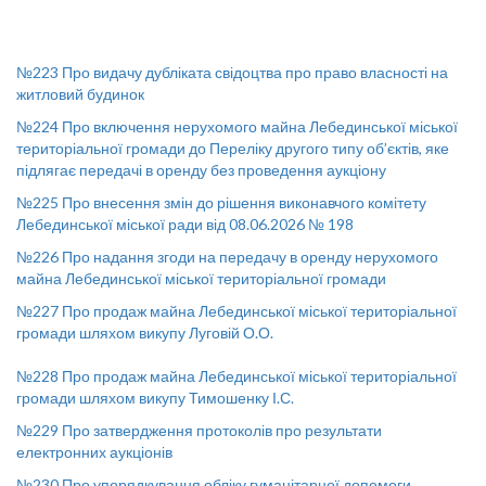
№223 Про видачу дубліката свідоцтва про право власності на
житловий будинок
№224 Про включення нерухомого майна Лебединської міської
територіальної громади до Переліку другого типу об’єктів, яке
підлягає передачі в оренду без проведення аукціону
№225 Про внесення змін до рішення виконавчого комітету
Лебединської міської ради від 08.06.2026 № 198
№226 Про надання згоди на передачу в оренду нерухомого
майна Лебединської міської територіальної громади
№227 Про продаж майна Лебединської міської територіальної
громади шляхом викупу Луговій О.О.
№228 Про продаж майна Лебединської міської територіальної
громади шляхом викупу Тимошенку І.С.
№229 Про затвердження протоколів про результати
електронних аукціонів
№230 Про упорядкування обліку гуманітарної допомоги