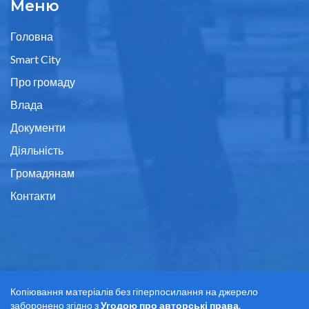
Меню
Головна
Smart City
Про громаду
Влада
Документи
Діяльність
Громадянам
Контакти
Копіювання матеріалів без гіперпосилання на джерело
заборонено згідно з
Угодою про авторські права
.