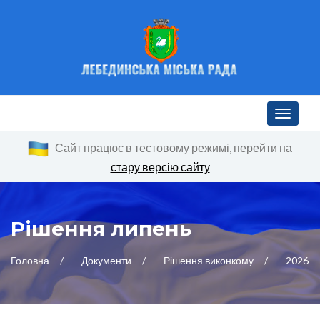
Toggle n
Сайт працює в тестовому режимі, перейти на
стару версію сайту
Рішення липень
Головна
Документи
Рішення виконкому
2026