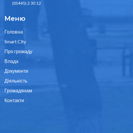
(05445) 2 30 12
Меню
Головна
Smart City
Про громаду
Влада
Документи
Діяльність
Громадянам
Контакти