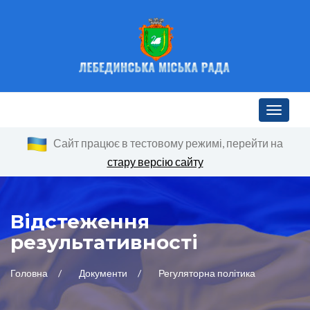
Toggle n
Сайт працює в тестовому режимі, перейти на
стару версію сайту
Відстеження
результативності
Головна
Документи
Регуляторна політика