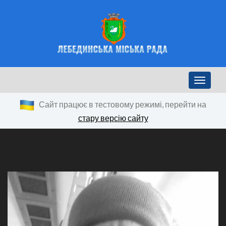
Toggle n
Сайт працює в тестовому режимі, перейти на
стару версію сайту