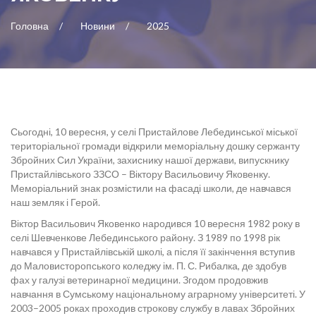
Головна
Новини
2025
Сьогодні, 10 вересня, у селі Пристайлове Лебединської міської
територіальної громади відкрили меморіальну дошку сержанту
Збройних Сил України, захиснику нашої держави, випускнику
Пристайлівського ЗЗСО – Віктору Васильовичу Яковенку.
Меморіальний знак розмістили на фасаді школи, де навчався
наш земляк і Герой.
Віктор Васильович Яковенко народився 10 вересня 1982 року в
селі Шевченкове Лебединського району. З 1989 по 1998 рік
навчався у Пристайлівській школі, а після її закінчення вступив
до Маловисторопського коледжу ім. П. С. Рибалка, де здобув
фах у галузі ветеринарної медицини. Згодом продовжив
навчання в Сумському національному аграрному університеті. У
2003–2005 роках проходив строкову службу в лавах Збройних