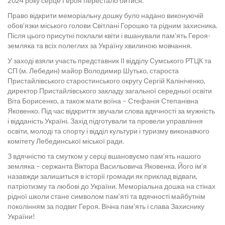
2024 року серце Героя перестало битися.
Право відкрити меморіальну дошку було надано виконуючій
обов’язки міського голови Світлані Горошко та рідним захисника.
Після цього присутні поклали квіти і вшанували пам’ять Героя-
земляка та всіх полеглих за Україну хвилиною мовчання.
У заході взяли участь представник ІІ відділу Сумського РТЦК та
СП (м. Лебедин) майор Володимир Шутько, староста
Пристайлівського старостинського округу Сергій Калініченко,
директор Пристайлівського закладу загальної середньої освіти
Віта Борисенко, а також мати воїна – Стефанія Степанівна
Яковенко. Під час відкриття звучали слова вдячності за мужність
і відданість Україні. Захід підготували та провели управління
освіти, молоді та спорту і відділ культури і туризму виконавчого
комітету Лебединської міської ради.
З вдячністю та смутком у серці вшановуємо пам’ять нашого
земляка – сержанта Віктора Васильовича Яковенка. Його ім’я
назавжди залишиться в історії громади як приклад відваги,
патріотизму та любові до України. Меморіальна дошка на стінах
рідної школи стане символом пам’яті та вдячності майбутнім
поколінням за подвиг Героя. Вічна пам’ять і слава Захиснику
України!