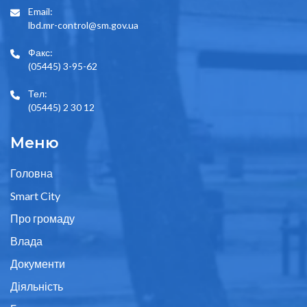
Email:
lbd.mr-control@sm.gov.ua
Факс:
(05445) 3-95-62
Тел:
(05445) 2 30 12
Меню
Головна
Smart City
Про громаду
Влада
Документи
Діяльність