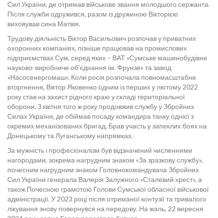
Сил України, де отримав військове звання молодшого сержанта.
Після служби одружився, разом із дружиною Вікторією
виховував сина Матвія.
Трудову діяльність Віктор Васильович розпочав у приватних
охоронних компаніях, пізніше працював на промислових
підприємствах Сум, серед яких – ВАТ «Сумське машинобудівне
науково-виробниче об’єднання ім. Фрунзе» та завод
«Насосенергомаш». Коли росія розпочала повномасштабне
вторгнення, Віктор Яковенко одним із перших у лютому 2022
року став на захист рідного краю у складі територіальної
оборони. З квітня того ж року продовжив службу у Збройних
Силах України, де обіймав посаду командира танку однієї з
окремих механізованих бригад. Брав участь у запеклих боях на
Донецькому та Луганському напрямках.
За мужність і професіоналізм був відзначений численними
нагородами, зокрема нагрудним знаком «За зразкову службу»,
почесним нагрудним знаком Головнокомандувача Збройних
Сил України генерала Валерія Залужного «Сталевий хрест», а
також Почесною грамотою Голови Сумської обласної військової
адміністрації. У 2023 році після отриманої контузії та тривалого
лікування знову повернувся на передову. На жаль, 22 вересня