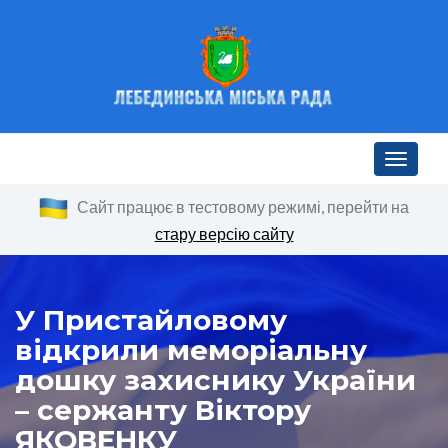
Toggle n
Сайт працює в тестовому режимі, перейти на
стару версію сайту
У Пристайловому
відкрили меморіальну
дошку захиснику України
– сержанту Віктору
ЯКОВЕНКУ