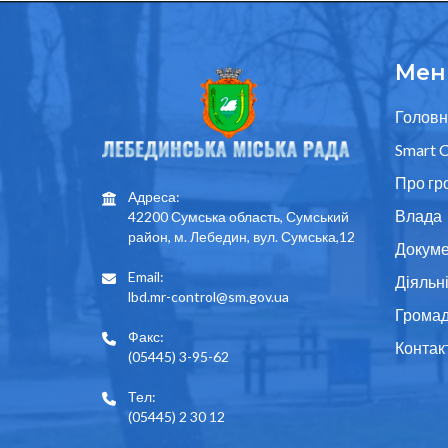
Мен
Головн
Smart C
Про гр
Адреса:
Влада
42200 Сумська область, Сумський
район, м. Лебедин, вул. Сумська,12
Докуме
Email:
Діяльн
lbd.mr-control@sm.gov.ua
Грома
Факс:
Контак
(05445) 3-95-62
Тел:
(05445) 2 30 12