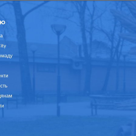
ю
а
ity
омаду
нти
ість
дянам
ти