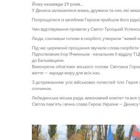
Йому назавжди 29 років…
У Дениса залишилися мама, дружина та син, які чекал
Попрощатися із загиблим Героєм прийшли його рідні,
Чин відспівування провели у Свято-Троїцькій Успенськ
Люди, схиливши голови в скорботі, утворили “живий к
Під час церемонії прощання звучали слова скорботи т
Підполковник Ігор Ячменьов - начальник ІІ відділу Т
до Батьківщини.
Виконуюча обов’язки міського голови Світлана Горош
життя — заради миру для всіх нас.
З дотриманням усіх військових почестей тіло Героя
спочинок.
Лебединська міська рада, виконавчий комітет та вся 
Світла пам’ять і вічна слава Герою України — Денис