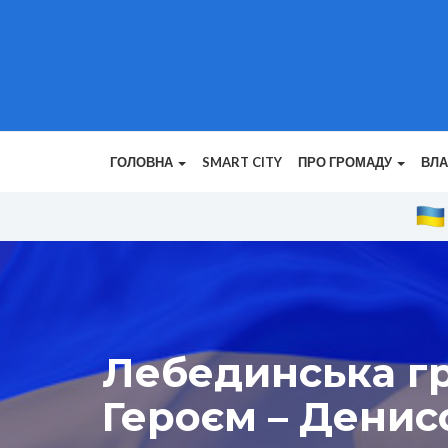
ГОЛОВНА
SMART CITY
ПРО ГРОМАДУ
ВЛ
Лебединська гр
Героєм – Дени