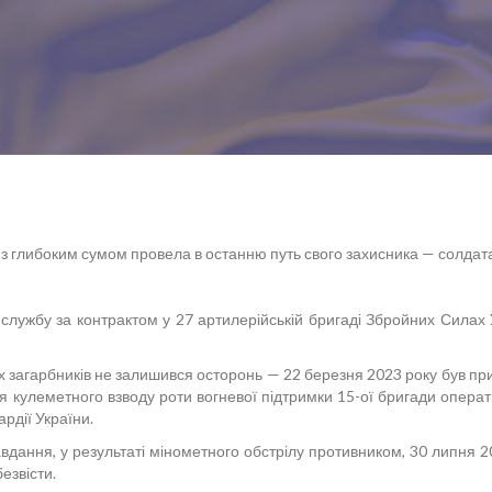
а з глибоким сумом провела в останню путь свого захисника — солд
 службу за контрактом у 27 артилерійській бригаді Збройних Силах 
загарбників не залишився осторонь — 22 березня 2023 року був приз
я кулеметного взводу роти вогневої підтримки 15-ої бригади опера
ардії України.
авдання, у результаті мінометного обстрілу противником, 30 липня 
езвісти.