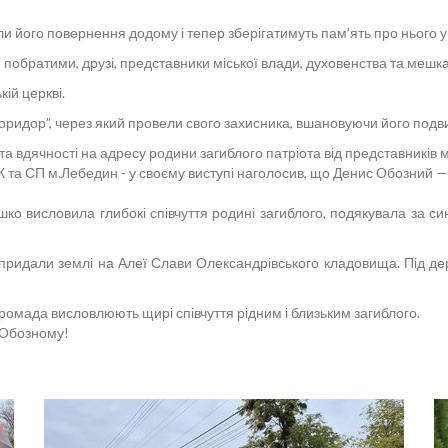
и його повернення додому і тепер зберігатимуть пам’ять про нього у 
 побратими, друзі, представники міської влади, духовенства та мешк
ій церкві.
оридор”, через який провели свого захисника, вшановуючи його подвиг
а вдячності на адресу родини загиблого патріота від представників м
ЦК та СП м.Лебедин - у своєму виступі наголосив, що Денис Обозний 
ко висловила глибокі співчуття родині загиблого, подякувала за син
 придали землі на Алеї Слави Олександрівського кладовища. Під д
громада висловлюють щирі співчуття рідним і близьким загиблого.
у Обозному!