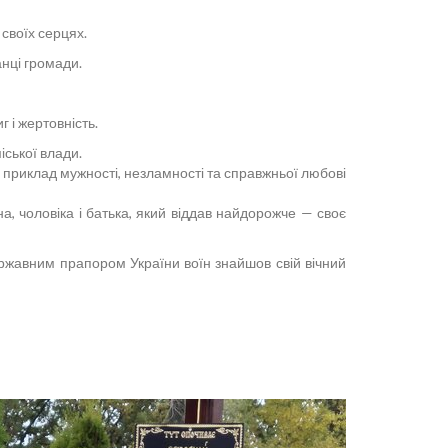
своїх серцях.
анці громади.
 і жертовність.
іської влади.
— приклад мужності, незламності та справжньої любові
а, чоловіка і батька, який віддав найдорожче — своє
ержавним прапором України воїн знайшов свій вічний