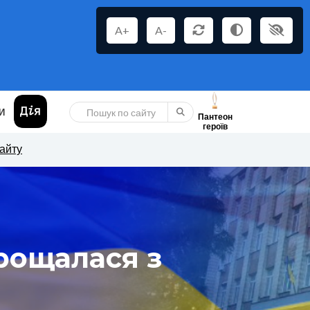
A+
A-
И
Пантеон
героїв
сайту
рощалася з