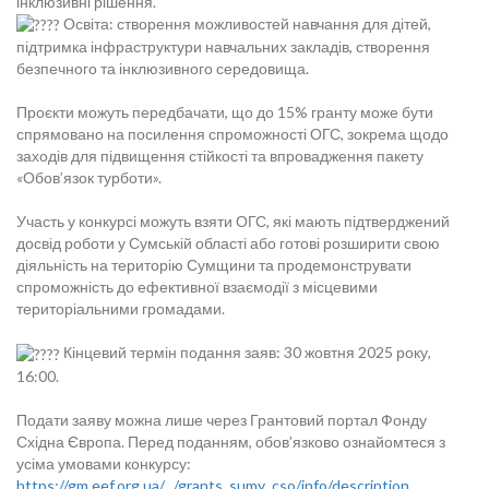
інклюзивні рішення.
Освіта: створення можливостей навчання для дітей,
підтримка інфраструктури навчальних закладів, створення
безпечного та інклюзивного середовища.
Проєкти можуть передбачати, що до 15% гранту може бути
спрямовано на посилення спроможності ОГС, зокрема щодо
заходів для підвищення стійкості та впровадження пакету
«Обов’язок турботи».
Участь у конкурсі можуть взяти ОГС, які мають підтверджений
досвід роботи у Сумській області або готові розширити свою
діяльність на територію Сумщини та продемонструвати
спроможність до ефективної взаємодії з місцевими
територіальними громадами.
Кінцевий термін подання заяв: 30 жовтня 2025 року,
16:00.
Подати заяву можна лише через Грантовий портал Фонду
Східна Європа. Перед поданням, обов’язково ознайомтеся з
усіма умовами конкурсу:
https://gm.eef.org.ua/.../grants_sumy_cso/info/description