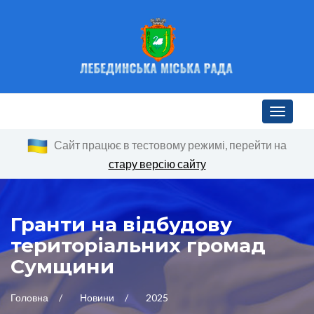
Toggle n
Сайт працює в тестовому режимі, перейти на
стару версію сайту
Гранти на відбудову
територіальних громад
Сумщини
Головна
Новини
2025